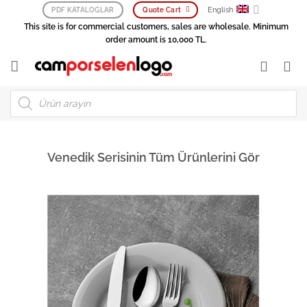
Skip
English
PDF KATALOGLAR
Quote Cart
to
This site is for commercial customers, sales are wholesale. Minimum
content
order amount is 10,000 TL.
Products
search
Venedik Serisinin Tüm Ürünlerini Gör