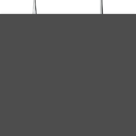
This site uses cookies to offer you a better browsing experience. By
browsing this website, you agree to our use of cookies.
Kılıçlar Paris Dinner Spoon 3 mm
Kılıçlar Rio Dinner Spoon 4 mm
More info
Accept
Kılıçlar Roma Dinner Spoon 4 mm
Kılıçlar Venedik Dinner Spoon 3 mm