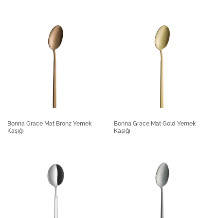
Bonna Grace Mat Bronz Yemek
Bonna Grace Mat Gold Yemek
Kaşığı
Kaşığı