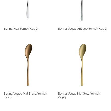
Bonna Nox Yemek Kaşığı
Bonna Vogue Antique Yemek Kaşığı
Bonna Vogue Mat Bronz Yemek
Bonna Vogue Mat Gold Yemek
Kaşığı
Kaşığı