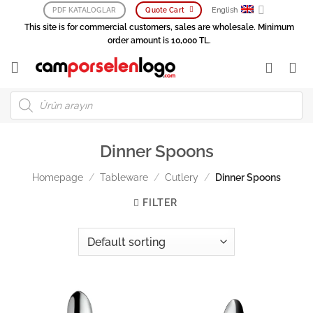
Skip
English
PDF KATALOGLAR
Quote Cart
to
This site is for commercial customers, sales are wholesale. Minimum
content
order amount is 10,000 TL.
Products
search
Dinner Spoons
Homepage
/
Tableware
/
Cutlery
/
Dinner Spoons
FILTER