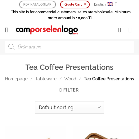
Skip
English
PDF KATALOGLAR
Quote Cart
to
This site is for commercial customers, sales are wholesale. Minimum
content
order amount is 10,000 TL.
Products
search
Tea Coffee Presentations
Homepage
/
Tableware
/
Wood
/
Tea Coffee Presentations
FILTER