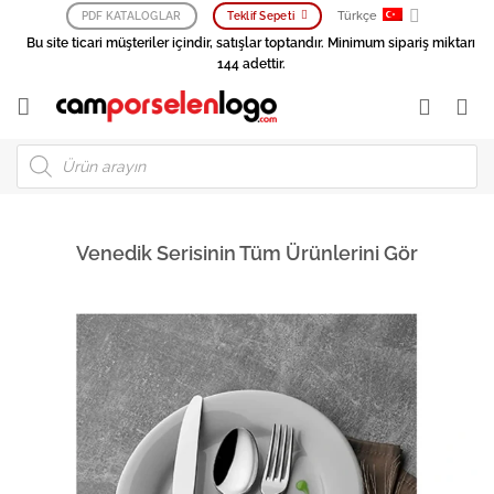
İçeriğe
Türkçe
PDF KATALOGLAR
Teklif Sepeti
atla
Bu site ticari müşteriler içindir, satışlar toptandır. Minimum sipariş miktarı
144 adettir.
Products
search
Venedik Serisinin Tüm Ürünlerini Gör