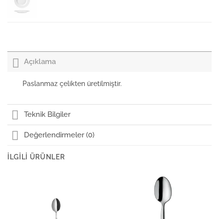
Güral Porselen Venedik Düz Tabak 32cm
Açıklama
Güral Porselen Venedik Peçetelik
Paslanmaz çelikten üretilmiştir.
Güral Porselen Venedik Çay Fincan ve Tabağı
Teknik Bilgiler
Değerlendirmeler (0)
Güral Porselen Venedik Tuzluk ve Biberlik
İLGILI ÜRÜNLER
Güral Porselen Venedik Düz Tabak 18cm