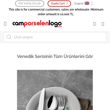
Skip
English
PDF KATALOGLAR
Quote Cart
to
This site is for commercial customers, sales are wholesale. Minimum
content
order amount is 10,000 TL.
Products
search
Venedik Serisinin Tüm Ürünlerini Gör