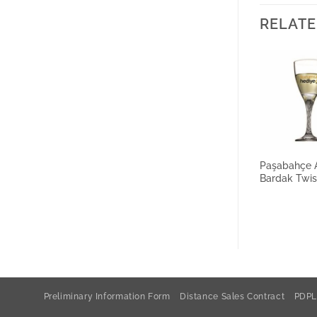
RELATE
Paşabahçe A
Bardak Twis
Preliminary Information Form
Distance Sales Contract
PDPL 