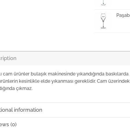
Paşab
Paşab
ription
Paşab
lı cam ürünler bulaşık makinesinde yıkandığında baskılarda 
rünlerin kesinlikle elde yıkanması gereklidir. Cam üzerindeki
Paşab
dığında çıkmaz.
Paşab
tional information
₺
0,00
ews (0)