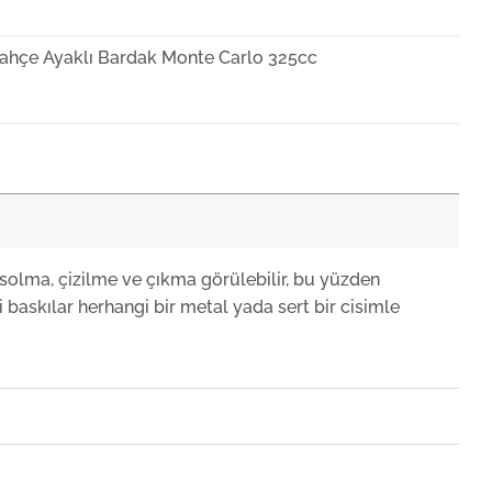
ahçe Ayaklı Bardak Monte Carlo 325cc
ahçe Ayaklı Bardak Monte Carlo
ahçe Bordo Ayaklı Bardak Monte Carlo
solma, çizilme ve çıkma görülebilir, bu yüzden
 baskılar herhangi bir metal yada sert bir cisimle
ahçe Meşrubat Bardağı Monte Carlo
ahçe Flüt Şampanya Bardağı Monte Carlo
+KDV