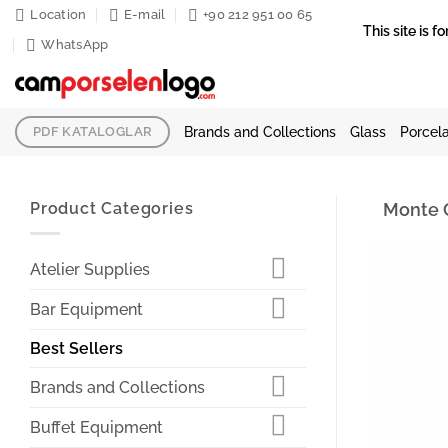
Skip
Location
E-mail
+90 212 951 00 65
This site is
to
WhatsApp
content
Brands and Collections
Glass
Porcela
PDF KATALOGLAR
Product Categories
Monte C
Atelier Supplies
Bar Equipment
Best Sellers
Brands and Collections
Buffet Equipment