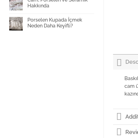
Baskı
Hakkında
Yorum
yok
Porselen Kupada İçmek
Cam,
Porselen
Neden Daha Keyifli?
ve
Seramik
Yorum
Hakkında
yok
Porselen
Kupada
İçmek
Neden
Daha
Keyifli?
Desc
Baskı
cam ü
kazın
Addi
Revi