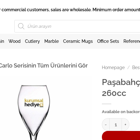
 for commercial customers, sales are wholesale. Minimum order amount 
Products
search
in
Wood
Cutlery
Marble
Ceramic Mugs
Office Sets
Referen
arlo Serisinin Tüm Ürünlerini Gör
Homepage
/
Bes
Paşabahç
260cc
Available on backo
Paşabahçe Ayaklı 