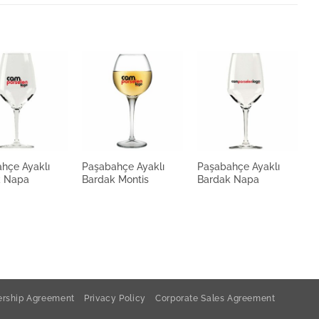
ahçe Ayaklı Bardak Monte Carlo 445cc
hçe Ayaklı
Paşabahçe Ayaklı
Paşabahçe Ayaklı
P
k Napa
Bardak Montis
Bardak Napa
B
rship Agreement
Privacy Policy
Corporate Sales Agreement