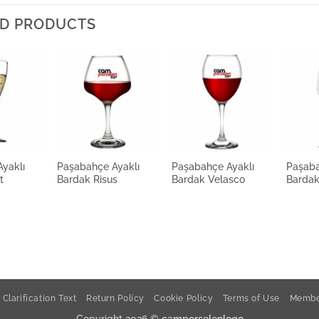
Paşab
D PRODUCTS
yaklı
Paşabahçe Ayaklı
Paşabahçe Ayaklı
Paşaba
t
Bardak Risus
Bardak Velasco
Barda
Clarification Text
Return Policy
Cookie Policy
Terms of Use
Membe
Copyright 2026 ©
camporselenlogo