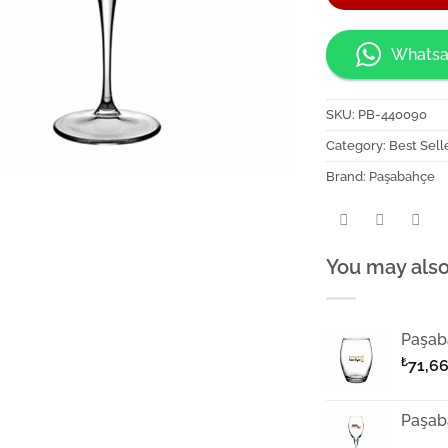
Whatsa
SKU:
PB-440090
Category:
Best Sell
Brand:
Paşabahçe
You may also
Paşab
₺
71,6
Paşab