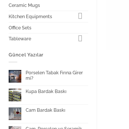
Ceramic Mugs
Kitchen Equipments
Office Sets
Tableware
Güncel Yazılar
Porselen Tabak Fırına Girer
mi?
Yorum
yok
Kupa Bardak Baskı
Porselen
Tabak
Yorum
Fırına
yok
Girer
Kupa
mi?
Bardak
Cam Bardak Baskı
Baskı
Yorum
yok
Cam
Bardak
Cam, Porselen ve Seramik