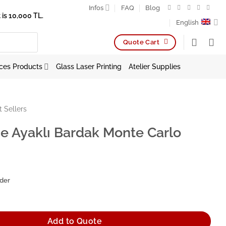
Infos
FAQ
Blog
is 10,000 TL.
English
Quote Cart
ces Products
Glass Laser Printing
Atelier Supplies
t Sellers
e Ayaklı Bardak Monte Carlo
rder
Bardak Monte Carlo 260cc quantity
Add to Quote