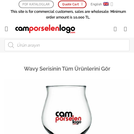
Skip
English
PDF KATALOGLAR
Quote Cart
to
This site is for commercial customers, sales are wholesale. Minimum
content
order amount is 10,000 TL.
Products
search
Wavy Serisinin Tüm Ürünlerini Gör