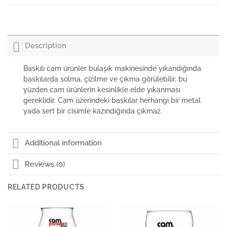
Paşabahçe Flüt Şampanya Kadehi Bistro
₺
0,00
+KDV
Description
Paşabahçe Kana Bistro Hacim 1000cc
₺
0,00
+KDV
Baskılı cam ürünler bulaşık makinesinde yıkandığında
baskılarda solma, çizilme ve çıkma görülebilir, bu
yüzden cam ürünlerin kesinlikle elde yıkanması
Paşabahçe Botanica Vase 20cm
gereklidir. Cam üzerindeki baskılar herhangi bir metal
yada sert bir cisimle kazındığında çıkmaz.
Paşabahçe Cubata Kadehi Bistro 630cc
Additional information
Reviews (0)
Paşabahçe Bira Bardağı Bistro
RELATED PRODUCTS
Paşabahçe Sürahi Bistro Hacim 1850cc