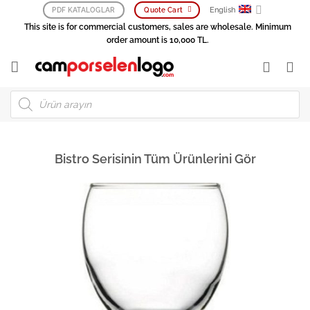
Skip
English
PDF KATALOGLAR
Quote Cart
to
This site is for commercial customers, sales are wholesale. Minimum
content
order amount is 10,000 TL.
Products
search
Bistro Serisinin Tüm Ürünlerini Gör