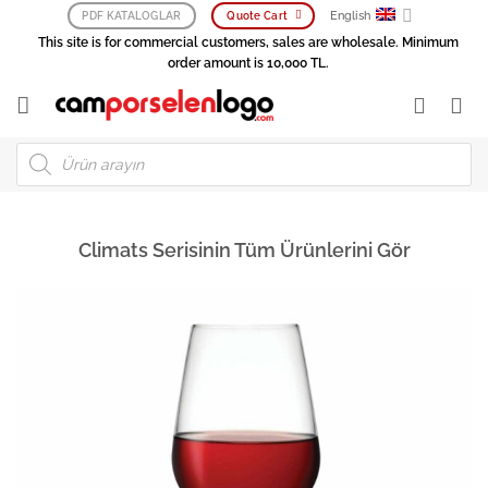
Skip
English
PDF KATALOGLAR
Quote Cart
to
This site is for commercial customers, sales are wholesale. Minimum
content
order amount is 10,000 TL.
Products
search
Climats Serisinin Tüm Ürünlerini Gör