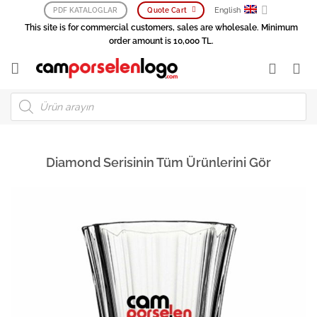
Skip
English
PDF KATALOGLAR
Quote Cart
to
This site is for commercial customers, sales are wholesale. Minimum
content
order amount is 10,000 TL.
Products
search
Diamond Serisinin Tüm Ürünlerini Gör