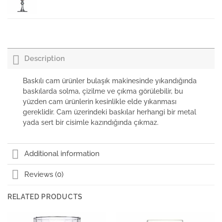
Paşabahçe Dondurmalık Diamond
₺
0,00
+KDV
Description
Paşabahçe Su Bardağı Diamond 275cc
Baskılı cam ürünler bulaşık makinesinde yıkandığında
baskılarda solma, çizilme ve çıkma görülebilir, bu
yüzden cam ürünlerin kesinlikle elde yıkanması
Paşabahçe Su Bardağı Diamond 120cc
gereklidir. Cam üzerindeki baskılar herhangi bir metal
₺
0,00
+KDV
yada sert bir cisimle kazındığında çıkmaz.
Paşabahçe Flüt Şampanya Diamond
Additional information
Reviews (0)
Paşabahçe Martini Bardağı Diamond
RELATED PRODUCTS