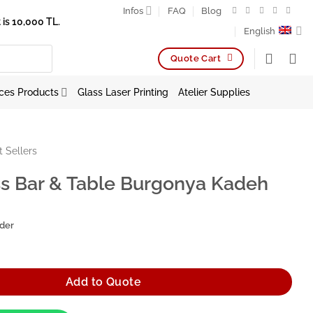
Infos
FAQ
Blog
is 10,000 TL.
English
Quote Cart
ces Products
Glass Laser Printing
Atelier Supplies
t Sellers
s Bar & Table Burgonya Kadeh
rder
able Burgonya Kadeh quantity
Add to Quote