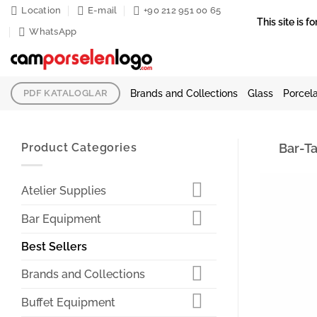
Skip
Location
E-mail
+90 212 951 00 65
This site is
to
WhatsApp
content
Brands and Collections
Glass
Porcela
PDF KATALOGLAR
Product Categories
Bar-Ta
Atelier Supplies
Bar Equipment
Best Sellers
Brands and Collections
Buffet Equipment