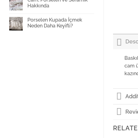
Baskı
Hakkında
Yorum
yok
Porselen Kupada İçmek
Cam,
Porselen
Neden Daha Keyifli?
ve
Seramik
Yorum
Hakkında
yok
Porselen
Desc
Kupada
İçmek
Neden
Daha
Baskı
Keyifli?
cam ü
kazın
Addi
Revi
RELATE