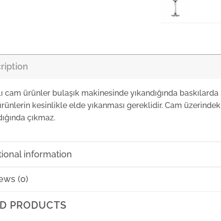
Nudeg
₺
220,
ription
Nudeg
₺
205,
lı cam ürünler bulaşık makinesinde yıkandığında baskılarda 
rünlerin kesinlikle elde yıkanması gereklidir. Cam üzerindeki
Nudeg
dığında çıkmaz.
₺
325,
Nudeg
tional information
ews (0)
Nudeg
D PRODUCTS