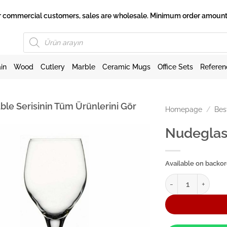
 for commercial customers, sales are wholesale. Minimum order amount 
Products
search
in
Wood
Cutlery
Marble
Ceramic Mugs
Office Sets
Referen
ble Serisinin Tüm Ürünlerini Gör
Homepage
/
Bes
Nudeglas
Available on backo
Nudeglass Bar & T