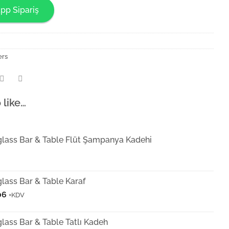
pp Sipariş
ers
 like…
lass Bar & Table Flüt Şampanya Kadehi
lass Bar & Table Karaf
06
+KDV
ass Bar & Table Tatlı Kadeh