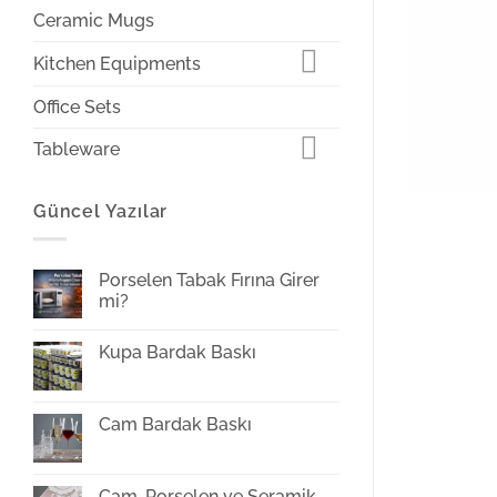
Ceramic Mugs
Kitchen Equipments
Office Sets
Tableware
Güncel Yazılar
Porselen Tabak Fırına Girer
mi?
Yorum
yok
Kupa Bardak Baskı
Porselen
Tabak
Yorum
Fırına
yok
Girer
Kupa
mi?
Bardak
Cam Bardak Baskı
Baskı
Yorum
yok
Cam
Bardak
Cam, Porselen ve Seramik