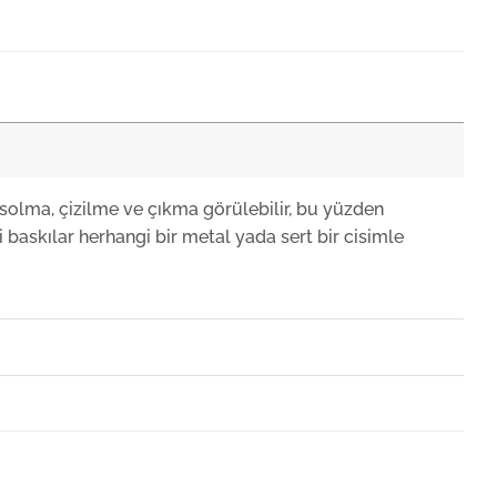
lass Bar & Table Su Bardağı
80
+KDV
lass Bar & Table Margarita Bardağı
23
+KDV
solma, çizilme ve çıkma görülebilir, bu yüzden
 baskılar herhangi bir metal yada sert bir cisimle
lass Bar & Table Karaf 540cc
54
+KDV
lass Bar & Table Kırmızı Bordeaux Kadeh
lass Bar & Table Beyaz Sauvignon Kadeh