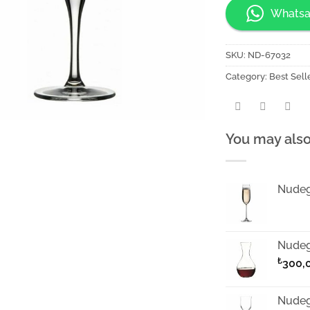
Whatsa
SKU:
ND-67032
Category:
Best Sell
You may also
Nudeg
Nudeg
₺
300,
Nudegl