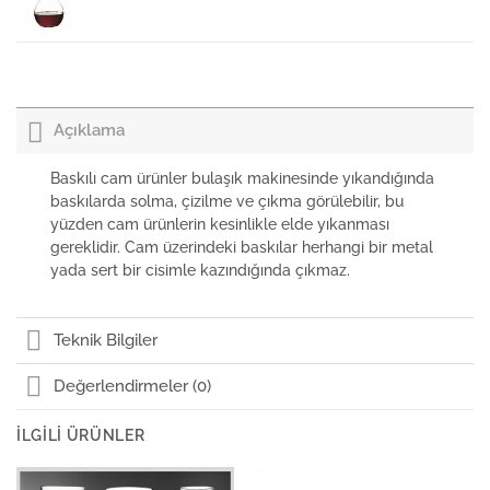
Nudeglass Bar & Table Flüt Şampanya Kadehi
Açıklama
Nudeglass Bar & Table Tatlı Kadeh
Baskılı cam ürünler bulaşık makinesinde yıkandığında
baskılarda solma, çizilme ve çıkma görülebilir, bu
yüzden cam ürünlerin kesinlikle elde yıkanması
Nudeglass Bar & Table Kırmızı Bordeaux Kadeh
gereklidir. Cam üzerindeki baskılar herhangi bir metal
yada sert bir cisimle kazındığında çıkmaz.
Nudeglass Bar & Table Su Bardağı
Teknik Bilgiler
Değerlendirmeler (0)
Nudeglass Bar & Table Beyaz Sauvignon Kadeh
İLGILI ÜRÜNLER