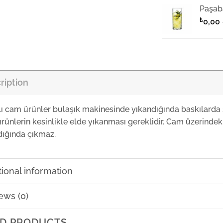
Paşab
₺
0,00
Paşab
ription
Paşab
₺
0,00
lı cam ürünler bulaşık makinesinde yıkandığında baskılarda 
rünlerin kesinlikle elde yıkanması gereklidir. Cam üzerindeki
Paşab
dığında çıkmaz.
₺
0,00
Paşab
tional information
₺
0,00
ews (0)
Paşab
D PRODUCTS