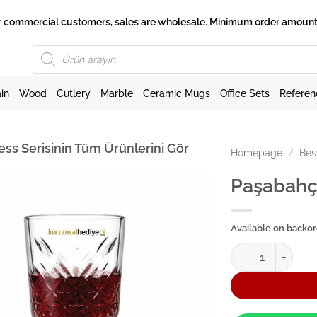
 for commercial customers, sales are wholesale. Minimum order amount 
Products
search
in
Wood
Cutlery
Marble
Ceramic Mugs
Office Sets
Referen
ess Serisinin Tüm Ürünlerini Gör
Homepage
/
Bes
Paşabahç
Available on backo
Paşabahçe Şarap B