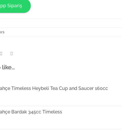
pp Sipariş
ers
 like…
ahçe Timeless Heybeli Tea Cup and Saucer 160cc
ahçe Bardak 345cc Timeless