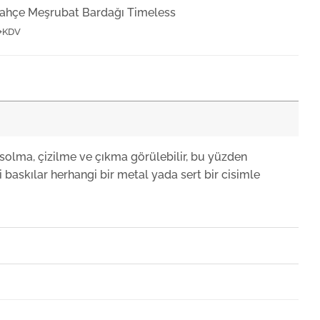
ahçe Meşrubat Bardağı Timeless
+KDV
ahçe Timeless İncebelli Tea Cup and Saucer 155cc
ahçe Kokteyl Karıştırma Sürahisi Timeless
+KDV
solma, çizilme ve çıkma görülebilir, bu yüzden
 baskılar herhangi bir metal yada sert bir cisimle
ahçe Kokteyl Bardağı Timeless 450cc
+KDV
ahçe Timeless Heybeli Çay Bardağı 160cc
+KDV
ahçe 450cc Kokteyl Bardağı Timeless