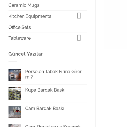
Ceramic Mugs
Kitchen Equipments
Office Sets
Tableware
Güncel Yazılar
Porselen Tabak Fırına Girer
mi?
Yorum
yok
Kupa Bardak Baskı
Porselen
Tabak
Yorum
Fırına
yok
Girer
Kupa
mi?
Bardak
Cam Bardak Baskı
Baskı
Yorum
yok
Cam
Bardak
Cam, Porselen ve Seramik