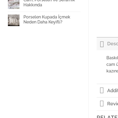
Baskı
Hakkında
Yorum
yok
Porselen Kupada İçmek
Cam,
Porselen
Neden Daha Keyifli?
ve
Seramik
Yorum
Hakkında
yok
Porselen
Kupada
İçmek
Desc
Neden
Daha
Keyifli?
Baskı
cam ü
kazın
Addi
Revi
RELATE