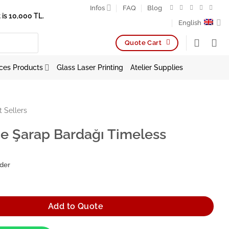
Infos
FAQ
Blog
is 10,000 TL.
English
Quote Cart
ces Products
Glass Laser Printing
Atelier Supplies
t Sellers
e Şarap Bardağı Timeless
rder
ardağı Timeless quantity
Add to Quote