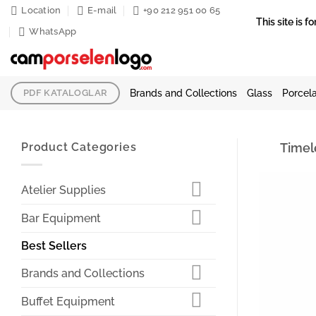
Skip
Location
E-mail
+90 212 951 00 65
This site is
to
WhatsApp
content
Brands and Collections
Glass
Porcela
PDF KATALOGLAR
Product Categories
Timel
Atelier Supplies
Bar Equipment
Best Sellers
Brands and Collections
Buffet Equipment