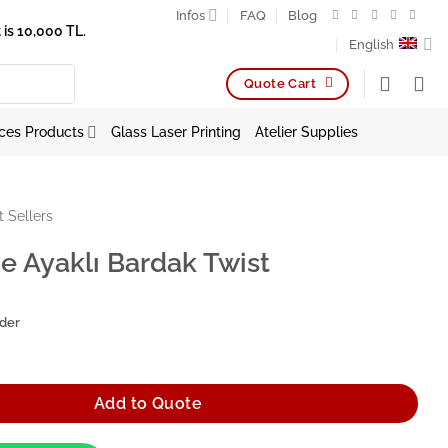
Infos
FAQ
Blog
is 10,000 TL.
English
Quote Cart
ces Products
Glass Laser Printing
Atelier Supplies
t Sellers
 Ayaklı Bardak Twist
rder
Bardak Twist quantity
Add to Quote