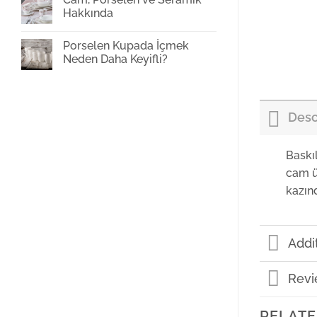
Baskı
Hakkında
Yorum
yok
Porselen Kupada İçmek
Cam,
Porselen
Neden Daha Keyifli?
ve
Seramik
Yorum
Hakkında
yok
Porselen
Kupada
İçmek
Desc
Neden
Daha
Keyifli?
Baskı
cam ü
kazın
Addi
Revi
RELATE