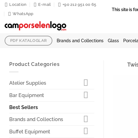
Skip
Location
E-mail
+90 212 951 00 65
This site is
to
WhatsApp
content
Brands and Collections
Glass
Porcela
PDF KATALOGLAR
Product Categories
Twis
Atelier Supplies
Bar Equipment
Best Sellers
Brands and Collections
Buffet Equipment