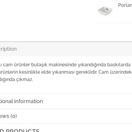
Porla
Porla
₺
0,00
ription
Id Fin
lı cam ürünler bulaşık makinesinde yıkandığında baskılarda 
rünlerin kesinlikle elde yıkanması gereklidir. Cam üzerindeki
Id Fin
dığında çıkmaz.
Id Fin
tional information
ews (0)
Paşab
₺
0,00
D PRODUCTS