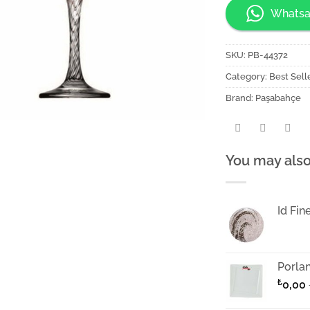
Whatsa
SKU:
PB-44372
Category:
Best Sell
Brand:
Paşabahçe
You may also
Id Fin
Porla
₺
0,00