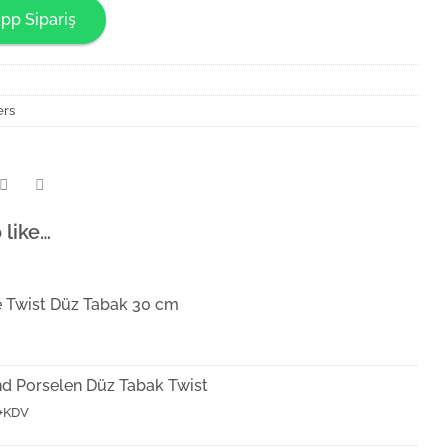
pp Sipariş
ers
 like…
e Twist Düz Tabak 30 cm
nd Porselen Düz Tabak Twist
+KDV