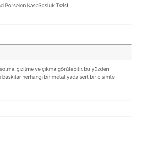
nd Porselen KaseSosluk Twist
nd Porselen Düz Tabak Twist 13cm
+KDV
e Twist Çukur Tabak 25 cm
solma, çizilme ve çıkma görülebilir, bu yüzden
 baskılar herhangi bir metal yada sert bir cisimle
e Twist Çukur Tabak 22 cm
e Twist Düz Tabak 17 cm
ahçe Yayvan Şampanya Bardağı Twist
+KDV