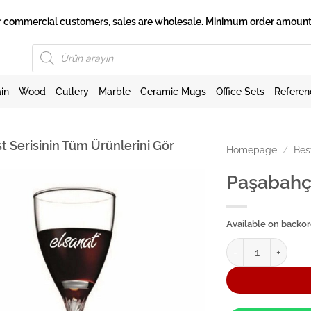
 for commercial customers, sales are wholesale. Minimum order amount 
Products
search
in
Wood
Cutlery
Marble
Ceramic Mugs
Office Sets
Referen
t Serisinin Tüm Ürünlerini Gör
Homepage
/
Bes
Paşabahçe
Available on backo
Paşabahçe Ayaklı 