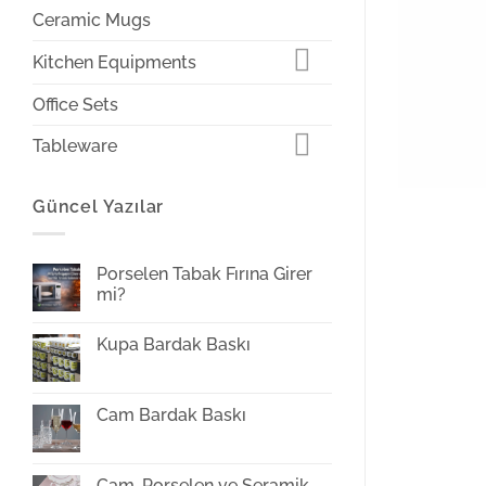
Ceramic Mugs
Kitchen Equipments
Office Sets
Tableware
Güncel Yazılar
Porselen Tabak Fırına Girer
mi?
Yorum
yok
Kupa Bardak Baskı
Porselen
Tabak
Yorum
Fırına
yok
Girer
Kupa
mi?
Bardak
Cam Bardak Baskı
Baskı
Yorum
yok
Cam
Bardak
Cam, Porselen ve Seramik