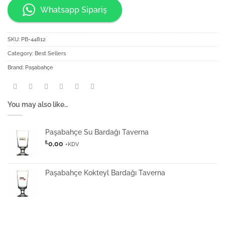
Whatsapp Sipariş
SKU:
PB-44812
Category:
Best Sellers
Brand:
Paşabahçe
You may also like…
Paşabahçe Su Bardağı Taverna
₺
0,00
+KDV
Paşabahçe Kokteyl Bardağı Taverna