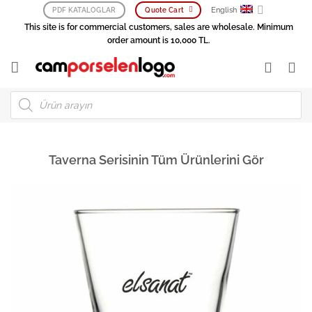
Skip
English
PDF KATALOGLAR
Quote Cart
to
This site is for commercial customers, sales are wholesale. Minimum
content
order amount is 10,000 TL.
Products
search
Taverna Serisinin Tüm Ürünlerini Gör