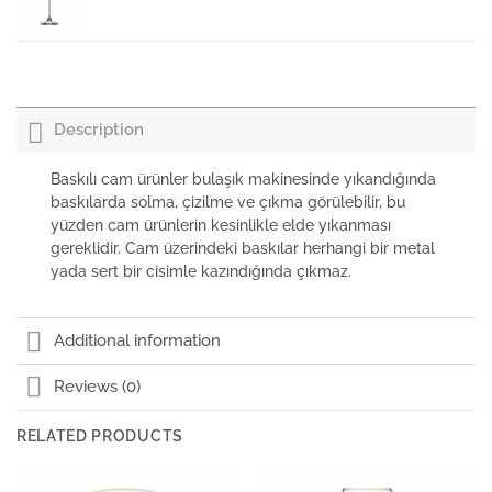
Paşabahçe Ayaklı Bardak Enoteca 780cc
Description
Paşabahçe Ayaklı Bardak Enoteca 615cc
Baskılı cam ürünler bulaşık makinesinde yıkandığında
baskılarda solma, çizilme ve çıkma görülebilir, bu
yüzden cam ürünlerin kesinlikle elde yıkanması
Paşabahçe Flüt Şampanya bardağı Enoteca
gereklidir. Cam üzerindeki baskılar herhangi bir metal
yada sert bir cisimle kazındığında çıkmaz.
Paşabahçe Ayaklı Bardak Enoteca 655cc
Additional information
Reviews (0)
RELATED PRODUCTS