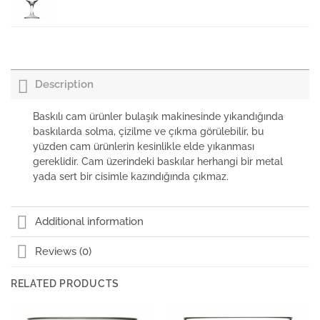
Paşabahçe Ayaklı Bardak Amber
Description
Paşabahçe Turkuaz Su Bardağı Amber
₺
0,00
+KDV
Baskılı cam ürünler bulaşık makinesinde yıkandığında
baskılarda solma, çizilme ve çıkma görülebilir, bu
yüzden cam ürünlerin kesinlikle elde yıkanması
Paşabahçe Ayaklı Bardak Amber 460cc
gereklidir. Cam üzerindeki baskılar herhangi bir metal
yada sert bir cisimle kazındığında çıkmaz.
Paşabahçe Flüt Şampanya Kadehi Amber
Additional information
Reviews (0)
Paşabahçe Ayaklı Bardak Amber
RELATED PRODUCTS