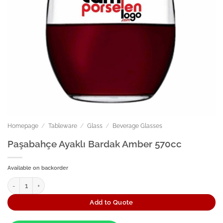
Homepage
/
Tableware
/
Glass
/
Beverage Glasses
Paşabahçe Ayaklı Bardak Amber 570cc
Available on backorder
Paşabahçe Ayaklı Bardak Amber 570cc quantity
Add to Quote