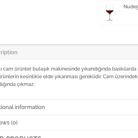
Nudeg
Nudeg
ription
Nudeg
lı cam ürünler bulaşık makinesinde yıkandığında baskılarda 
rünlerin kesinlikle elde yıkanması gereklidir. Cam üzerindeki
Nudeg
dığında çıkmaz.
Nudeg
tional information
₺
157,1
ews (0)
Nudeg