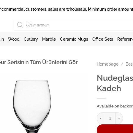
 for commercial customers, sales are wholesale. Minimum order amount 
Products
search
in
Wood
Cutlery
Marble
Ceramic Mugs
Office Sets
Referen
ur Serisinin Tüm Ürünlerini Gör
Homepage
/
Bes
Nudeglas
Kadeh
Available on backo
Nudeglass Primeur