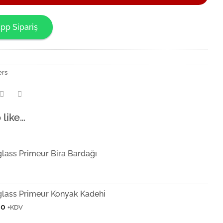
pp Sipariş
ers
 like…
lass Primeur Bira Bardağı
lass Primeur Konyak Kadehi
00
+KDV