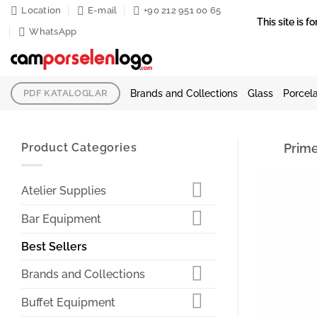
Skip
Location
E-mail
+90 212 951 00 65
This site is
to
WhatsApp
content
Brands and Collections
Glass
Porcela
PDF KATALOGLAR
Product Categories
Prime
Atelier Supplies
Bar Equipment
Best Sellers
Brands and Collections
Buffet Equipment