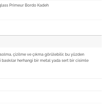
lass Primeur Bordo Kadeh
lass Primeur Martini Kadehi
lass Primeur Flüt Şampanya Kadehi
solma, çizilme ve çıkma görülebilir, bu yüzden
 baskılar herhangi bir metal yada sert bir cisimle
lass Primeur Su Bardağı
lass Primeur Likör Kadehi
1
+KDV
lass Primeur Beyaz Bordeaux Kadeh