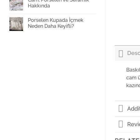
Baskı
Hakkında
Yorum
yok
Porselen Kupada İçmek
Cam,
Porselen
Neden Daha Keyifli?
ve
Seramik
Yorum
Hakkında
yok
Porselen
Kupada
İçmek
Desc
Neden
Daha
Keyifli?
Baskı
cam ü
kazın
Addi
Revi