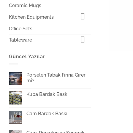
Ceramic Mugs
Kitchen Equipments
Office Sets
Tableware
Güncel Yazılar
Porselen Tabak Fırına Girer
mi?
Yorum
yok
Kupa Bardak Baskı
Porselen
Tabak
Yorum
Fırına
yok
Girer
Kupa
mi?
Bardak
Cam Bardak Baskı
Baskı
Yorum
yok
Cam
Bardak
Cam, Porselen ve Seramik