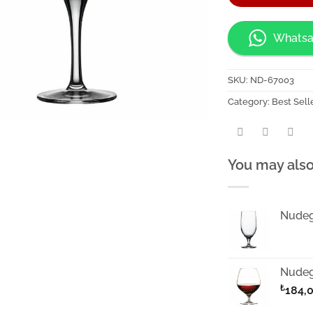
Whatsa
SKU:
ND-67003
Category:
Best Sell
You may also
Nudeg
Nudeg
₺
184,