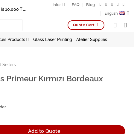
Infos
FAQ
Blog
is 10,000 TL.
English
Quote Cart
ces Products
Glass Laser Printing
Atelier Supplies
t Sellers
s Primeur Kırmızı Bordeaux
rder
 Kırmızı Bordeaux Kadeh quantity
Add to Quote