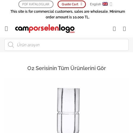
Skip
English
PDF KATALOGLAR
Quote Cart
to
This site is for commercial customers, sales are wholesale. Minimum
content
order amount is 10,000 TL.
Products
search
O2 Serisinin Tüm Ürünlerini Gör