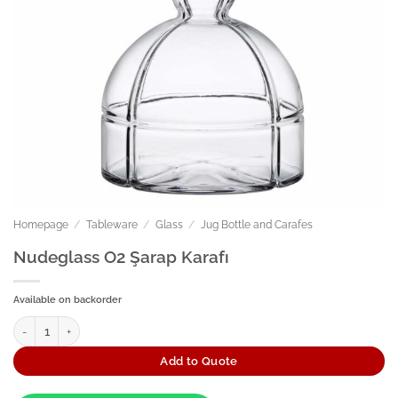
Homepage
/
Tableware
/
Glass
/
Jug Bottle and Carafes
Nudeglass O2 Şarap Karafı
Available on backorder
Nudeglass O2 Şarap Karafı quantity
Add to Quote