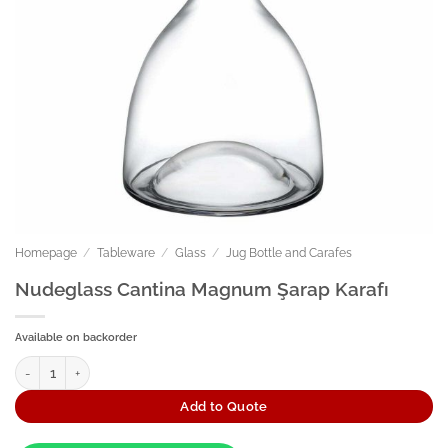
Homepage
/
Tableware
/
Glass
/
Jug Bottle and Carafes
Nudeglass Cantina Magnum Şarap Karafı
Available on backorder
Nudeglass Cantina Magnum Şarap Karafı quantity
Add to Quote