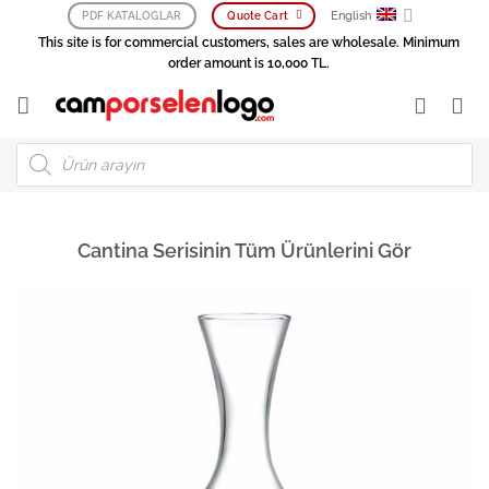
Skip
English
PDF KATALOGLAR
Quote Cart
to
This site is for commercial customers, sales are wholesale. Minimum
content
order amount is 10,000 TL.
Products
search
Cantina Serisinin Tüm Ürünlerini Gör