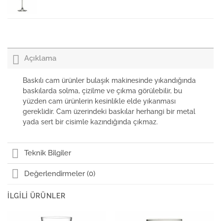
Paşabahçe Ayaklı Bardak Enoteca 550cc
Açıklama
Paşabahçe Martini Bardağı Enoteca
Baskılı cam ürünler bulaşık makinesinde yıkandığında
baskılarda solma, çizilme ve çıkma görülebilir, bu
yüzden cam ürünlerin kesinlikle elde yıkanması
Paşabahçe Margarita Bardağı Enoteca
gereklidir. Cam üzerindeki baskılar herhangi bir metal
yada sert bir cisimle kazındığında çıkmaz.
Paşabahçe Ayaklı Bardak Enoteca 440cc
Teknik Bilgiler
Değerlendirmeler (0)
İLGILI ÜRÜNLER