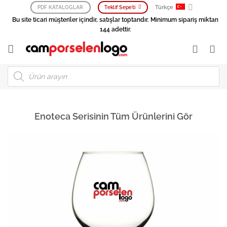
İçeriğe
Türkçe
PDF KATALOGLAR
Teklif Sepeti
atla
Bu site ticari müşteriler içindir, satışlar toptandır. Minimum sipariş miktarı
144 adettir.
Products
search
Enoteca Serisinin Tüm Ürünlerini Gör