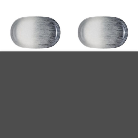
Bu site, size daha iyi bir tarama deneyimi sunmak için çerezler
kullanmaktadır. Bu web sitesinde gezinerek, çerez kullanımımızı kabul
Id Fine Brezza Oval Kayık Tabak 23
Id Fine Brezza Oval Kayık Tabak 28
etmiş olursunuz.
cm
cm
Daha fazla bilgi
Kabul et