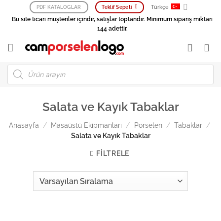
İçeriğe
Türkçe
PDF KATALOGLAR
Teklif Sepeti
atla
Bu site ticari müşteriler içindir, satışlar toptandır. Minimum sipariş miktarı
144 adettir.
Products
search
Salata ve Kayık Tabaklar
Anasayfa
/
Masaüstü Ekipmanları
/
Porselen
/
Tabaklar
/
Salata ve Kayık Tabaklar
FILTRELE