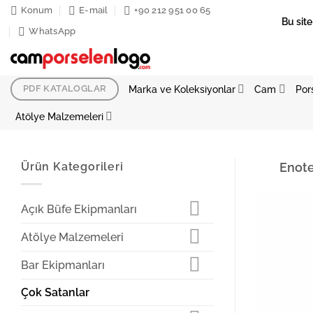
İçeriğe
Konum
E-mail
+90 212 951 00 65
Bu site
atla
WhatsApp
Marka ve Koleksiyonlar
Cam
Por
PDF KATALOGLAR
Atölye Malzemeleri
Ürün Kategorileri
Enote
Açık Büfe Ekipmanları
Atölye Malzemeleri
Bar Ekipmanları
Çok Satanlar