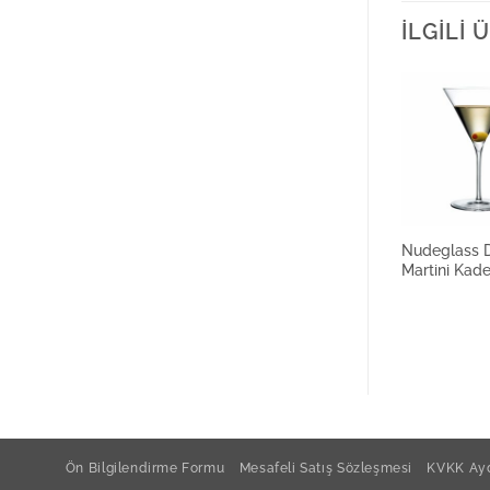
İLGILI
Nudeglass 
Martini Kade
Ön Bilgilendirme Formu
Mesafeli Satış Sözleşmesi
KVKK Ayd