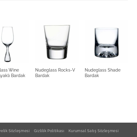
lass Wine
Nudeglass Rocks-V
Nudeglass Shade
N
Ayaklı Bardak
Bardak
Bardak
B
elik Sözleşmesi
Gizlilik Politikası
Kurumsal Satış Sözleşmesi