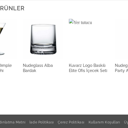
 ÜRÜNLER
Dimple
Nudeglass Alba
Kuvarz Logo Baskılı
Nudeg
hi
Bardak
Elite Ofis İçecek Seti
Party 
ınlatma Metni
İade Politikası
Çerez Politikası
Kullanım Koşulları
Üy