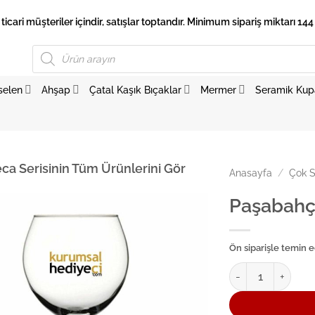
 ticari müşteriler içindir, satışlar toptandır. Minimum sipariş miktarı 144 
Products
search
selen
Ahşap
Çatal Kaşık Bıçaklar
Mermer
Seramik Kup
ca Serisinin Tüm Ürünlerini Gör
Anasayfa
/
Çok S
Paşabahç
Ön siparişle temin ed
Paşabahçe Ayaklı 