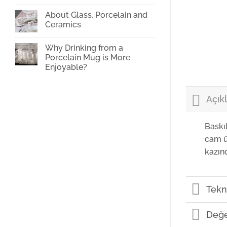
oven?
on
Glass
About Glass, Porcelain and
Cup
Ceramics
Printing
No
Comments
Why Drinking from a
on
About
Porcelain Mug is More
Glass,
Enjoyable?
Porcelain
and
No
Ceramics
Comments
on
Why
Açık
Drinking
from
a
Porcelain
Baskı
Mug
is
cam ü
More
Enjoyable?
kazın
Tekni
Değe