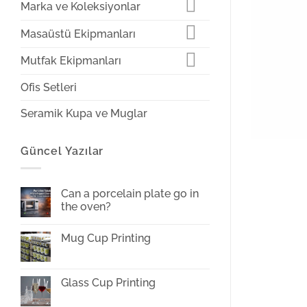
Marka ve Koleksiyonlar
Masaüstü Ekipmanları
Mutfak Ekipmanları
Ofis Setleri
Seramik Kupa ve Muglar
Güncel Yazılar
Can a porcelain plate go in
the oven?
No
Comments
Mug Cup Printing
on
Can
No
a
Comments
porcelain
on
plate
Mug
Glass Cup Printing
go
Cup
in
Printing
No
the
Comments