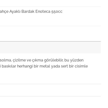
ahçe Ayaklı Bardak Enoteca 550cc
ahçe Ayaklı Bardak Enoteca 440cc
ahçe Martini Bardağı Enoteca
solma, çizilme ve çıkma görülebilir, bu yüzden
 baskılar herhangi bir metal yada sert bir cisimle
ahçe Ayaklı Bardak Enoteca 615cc
ahçe Ayaklı Bardak Enoteca 780cc