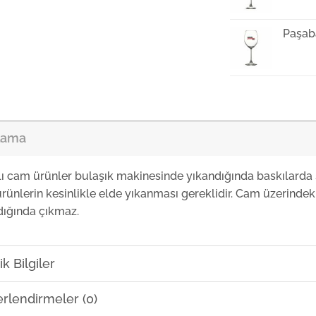
Paşab
Paşab
lama
Paşab
lı cam ürünler bulaşık makinesinde yıkandığında baskılarda 
rünlerin kesinlikle elde yıkanması gereklidir. Cam üzerindeki
Paşab
dığında çıkmaz.
Paşab
k Bilgiler
rlendirmeler (0)