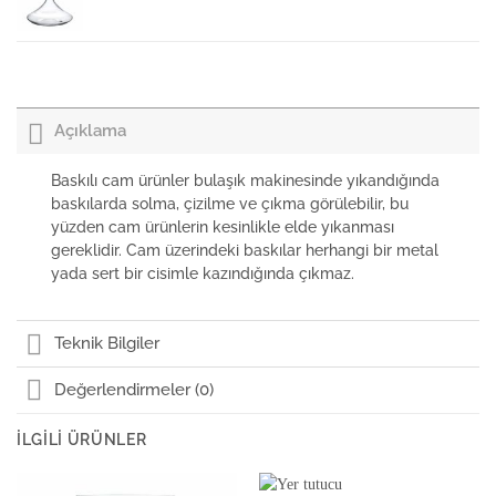
Nudeglass Dimple Ayaklı Bardak 575cc
Açıklama
Nudeglass Dimple Ayaklı Bardak
Baskılı cam ürünler bulaşık makinesinde yıkandığında
baskılarda solma, çizilme ve çıkma görülebilir, bu
yüzden cam ürünlerin kesinlikle elde yıkanması
Nudeglass Dimple Çok Amaçlı Kadeh
gereklidir. Cam üzerindeki baskılar herhangi bir metal
yada sert bir cisimle kazındığında çıkmaz.
Nudeglass Dimple Martini Kadehi
Teknik Bilgiler
Değerlendirmeler (0)
İLGILI ÜRÜNLER