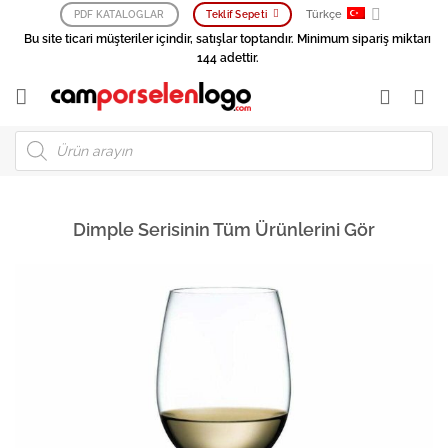
İçeriğe
Türkçe
PDF KATALOGLAR
Teklif Sepeti
atla
Bu site ticari müşteriler içindir, satışlar toptandır. Minimum sipariş miktarı
144 adettir.
Products
search
Dimple Serisinin Tüm Ürünlerini Gör