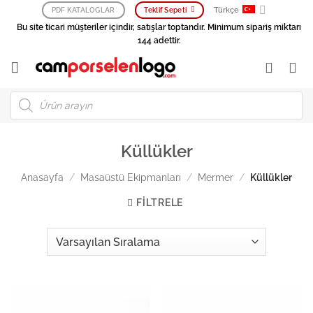
İçeriğe
Türkçe
PDF KATALOGLAR
Teklif Sepeti
atla
Bu site ticari müşteriler içindir, satışlar toptandır. Minimum sipariş miktarı
144 adettir.
Products
search
Küllükler
Anasayfa
/
Masaüstü Ekipmanları
/
Mermer
/
Küllükler
FILTRELE