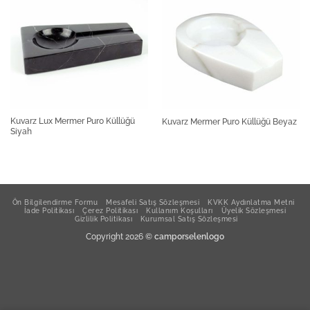
Kuvarz Lux Mermer Puro Küllüğü
Kuvarz Mermer Puro Küllüğü Beyaz
Siyah
Ön Bilgilendirme Formu
Mesafeli Satış Sözleşmesi
KVKK Aydınlatma Metni
İade Politikası
Çerez Politikası
Kullanım Koşulları
Üyelik Sözleşmesi
Gizlilik Politikası
Kurumsal Satış Sözleşmesi
Copyright 2026 ©
camporselenlogo