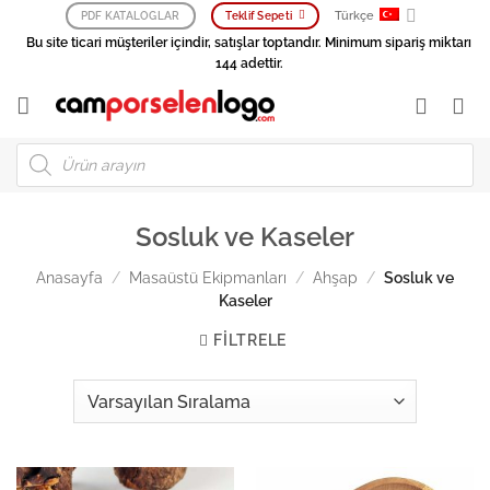
İçeriğe
Türkçe
PDF KATALOGLAR
Teklif Sepeti
atla
Bu site ticari müşteriler içindir, satışlar toptandır. Minimum sipariş miktarı
144 adettir.
Products
search
Sosluk ve Kaseler
Anasayfa
/
Masaüstü Ekipmanları
/
Ahşap
/
Sosluk ve
Kaseler
FILTRELE