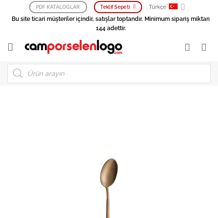
İçeriğe
Türkçe
PDF KATALOGLAR
Teklif Sepeti
atla
Bu site ticari müşteriler içindir, satışlar toptandır. Minimum sipariş miktarı
144 adettir.
Products
search