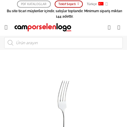
İçeriğe
Türkçe
PDF KATALOGLAR
Teklif Sepeti
atla
Bu site ticari müşteriler içindir, satışlar toptandır. Minimum sipariş miktarı
144 adettir.
Products
search