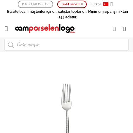
İçeriğe
Türkçe
PDF KATALOGLAR
Teklif Sepeti
atla
Bu site ticari müşteriler içindir, satışlar toptandır. Minimum sipariş miktarı
144 adettir.
Products
search