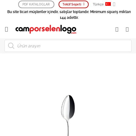
İçeriğe
Türkçe
PDF KATALOGLAR
Teklif Sepeti
atla
Bu site ticari müşteriler içindir, satışlar toptandır. Minimum sipariş miktarı
144 adettir.
Products
search