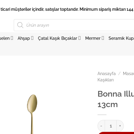
 ticari müşteriler içindir, satışlar toptandır. Minimum sipariş miktarı 144 
Products
search
selen
Ahşap
Çatal Kaşık Bıçaklar
Mermer
Seramik Kup
Anasayfa
/
Masaü
Kaşıkları
Bonna Ill
13cm
Bonna Illusion Mat