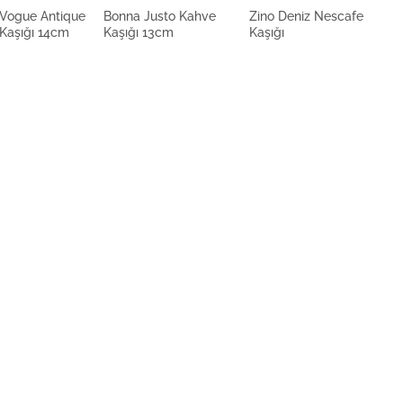
Vogue Antique
Bonna Justo Kahve
Zino Deniz Nescafe
K
Kaşığı 14cm
Kaşığı 13cm
Kaşığı
N