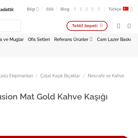
adettir.
Bilgi
SSS
Blog
Türkçe
Teklif Sepeti
a ve Muglar
Ofis Setleri
Referans Ürünler
Cam Lazer Baskı
stü Ekipmanları
/
Çatal Kaşık Bıçaklar
/
Nescafe ve Kahve
usion Mat Gold Kahve Kaşığı
 Gold Kahve Kaşığı 13cm adet