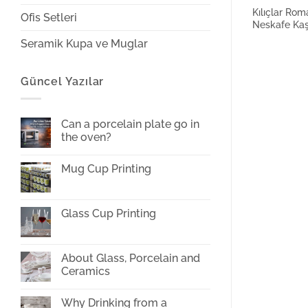
Kılıçlar Rom
Ofis Setleri
Neskafe Ka
Seramik Kupa ve Muglar
Güncel Yazılar
Can a porcelain plate go in
the oven?
No
Comments
Mug Cup Printing
on
Can
No
a
Comments
porcelain
on
plate
Mug
Glass Cup Printing
go
Cup
in
Printing
No
the
Comments
oven?
on
Glass
About Glass, Porcelain and
Cup
Ceramics
Printing
No
Comments
Why Drinking from a
on