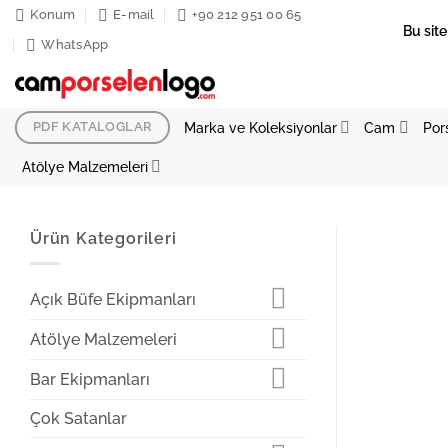
İçeriğe
Konum
E-mail
+90 212 951 00 65
Bu site
atla
WhatsApp
Marka ve Koleksiyonlar
Cam
Por
PDF KATALOGLAR
Atölye Malzemeleri
Ürün Kategorileri
Açık Büfe Ekipmanları
Atölye Malzemeleri
Bar Ekipmanları
Çok Satanlar