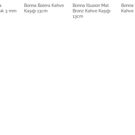
a
Bonna Balera Kahve
Bonna Illusion Mat
Bonna 
şık 3 mm
Kaşığı 13cm
Bronz Kahve Kaşığı
Kahve 
13cm