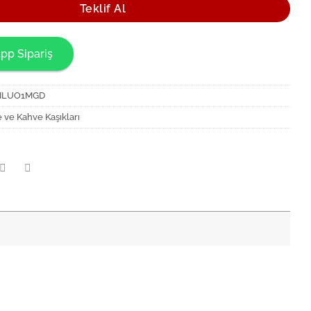
Teklif Al
pp Sipariş
5ILUO1MGD
 ve Kahve Kaşıkları