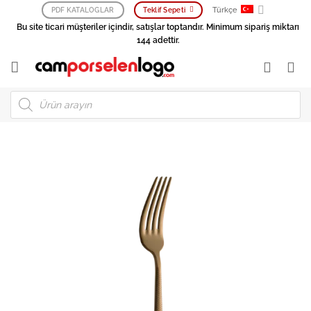
İçeriğe
Türkçe
PDF KATALOGLAR
Teklif Sepeti
atla
Bu site ticari müşteriler içindir, satışlar toptandır. Minimum sipariş miktarı
144 adettir.
Products
search