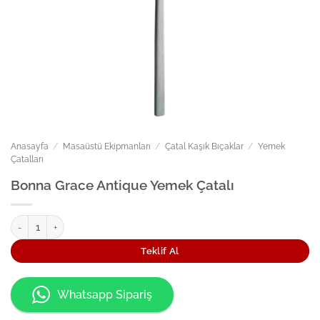
Anasayfa
/
Masaüstü Ekipmanları
/
Çatal Kaşık Bıçaklar
/
Yemek
Çatalları
Bonna Grace Antique Yemek Çatalı
Bonna Grace Antique Yemek Çatalı adet
Teklif Al
Whatsapp Sipariş