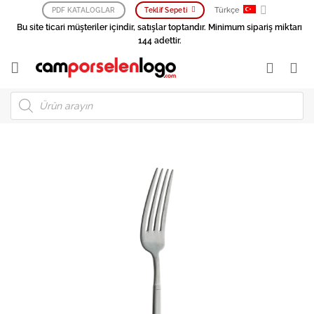
İçeriğe
Türkçe
PDF KATALOGLAR
Teklif Sepeti
atla
Bu site ticari müşteriler içindir, satışlar toptandır. Minimum sipariş miktarı
144 adettir.
Products
search