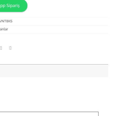
pp Sipariş
VNT8KS
anlar