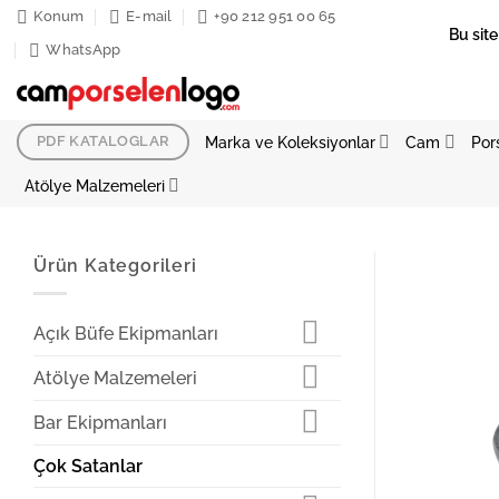
İçeriğe
Konum
E-mail
+90 212 951 00 65
Bu site
atla
WhatsApp
Marka ve Koleksiyonlar
Cam
Por
PDF KATALOGLAR
Atölye Malzemeleri
Ürün Kategorileri
Açık Büfe Ekipmanları
Atölye Malzemeleri
Bar Ekipmanları
Çok Satanlar