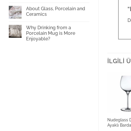
oven?
on
Glass
“
About Glass, Porcelain and
Cup
Ceramics
Printing
D
No
Comments
Why Drinking from a
on
About
Porcelain Mug is More
Glass,
Enjoyable?
Porcelain
and
No
Ceramics
Comments
on
Why
Drinking
İLGILI
from
a
Porcelain
Mug
is
More
Enjoyable?
Nudeglass 
Ayaklı Bard