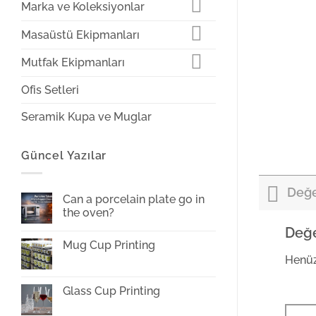
Marka ve Koleksiyonlar
Masaüstü Ekipmanları
Mutfak Ekipmanları
Ofis Setleri
Seramik Kupa ve Muglar
Güncel Yazılar
Değe
Can a porcelain plate go in
the oven?
No
Değe
Comments
Mug Cup Printing
on
Can
Henüz
No
a
Comments
porcelain
on
plate
Mug
Glass Cup Printing
go
Cup
in
Printing
No
the
Comments