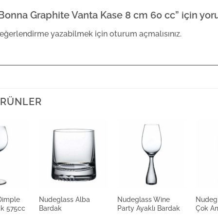
Bonna Graphite Vanta Kase 8 cm 60 cc” için yoru
eğerlendirme yazabilmek için
oturum açmalısınız
.
 ÜRÜNLER
Dimple
Nudeglass Alba
Nudeglass Wine
Nudeg
ak 575cc
Bardak
Party Ayaklı Bardak
Çok Am