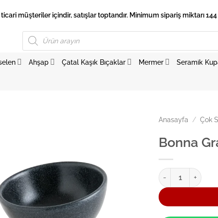
 ticari müşteriler içindir, satışlar toptandır. Minimum sipariş miktarı 144 
Products
search
selen
Ahşap
Çatal Kaşık Bıçaklar
Mermer
Seramik Kup
Anasayfa
/
Çok S
Bonna Gr
Bonna Graphite Va