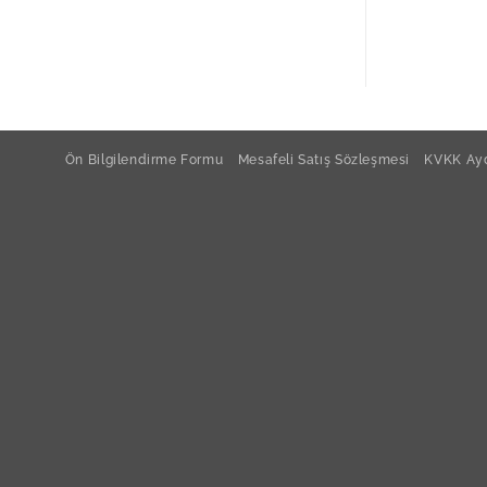
Ön Bilgilendirme Formu
Mesafeli Satış Sözleşmesi
KVKK Ayd