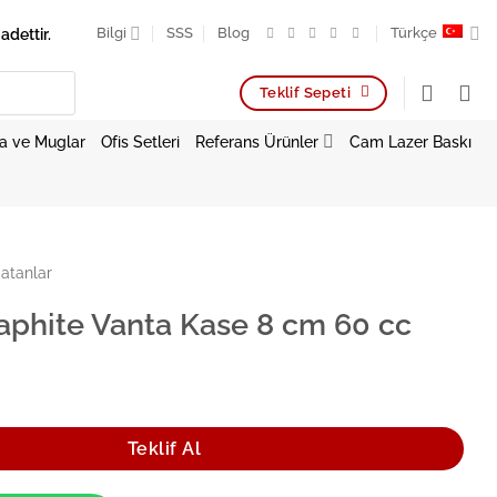
adettir.
Bilgi
SSS
Blog
Türkçe
Teklif Sepeti
a ve Muglar
Ofis Setleri
Referans Ürünler
Cam Lazer Baskı
atanlar
aphite Vanta Kase 8 cm 60 cc
nta Kase 8 cm 60 cc adet
Teklif Al