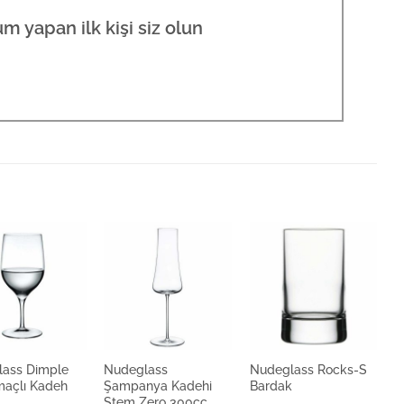
m yapan ilk kişi siz olun
lass Dimple
Nudeglass
Nudeglass Rocks-S
N
açlı Kadeh
Şampanya Kadehi
Bardak
B
Stem Zero 300cc