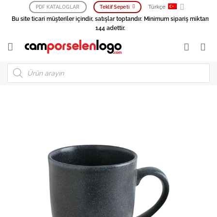
İçeriğe
Türkçe
PDF KATALOGLAR
Teklif Sepeti
atla
Bu site ticari müşteriler içindir, satışlar toptandır. Minimum sipariş miktarı
144 adettir.
Products
search