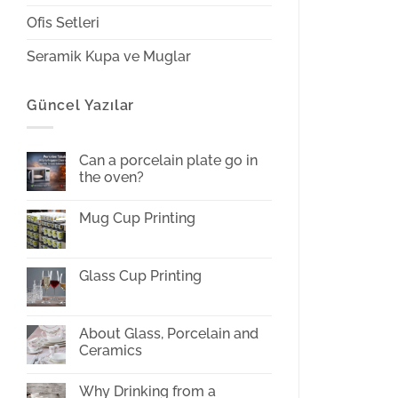
Ofis Setleri
Seramik Kupa ve Muglar
Güncel Yazılar
Can a porcelain plate go in
the oven?
No
Comments
Mug Cup Printing
on
Can
No
a
Comments
porcelain
on
plate
Mug
Glass Cup Printing
go
Cup
in
Printing
No
the
Comments
oven?
on
Glass
About Glass, Porcelain and
Cup
Ceramics
Printing
No
Comments
Why Drinking from a
on