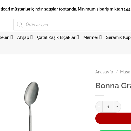
 ticari müşteriler içindir, satışlar toptandır. Minimum sipariş miktarı 144 
Products
search
selen
Ahşap
Çatal Kaşık Bıçaklar
Mermer
Seramik Kup
Anasayfa
/
Masaü
Bonna Gra
Bonna Grace Antiqu