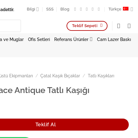
adettir.
Bilgi
SSS
Blog
Türkçe
Teklif Sepeti
a ve Muglar
Ofis Setleri
Referans Ürünler
Cam Lazer Baskı
stü Ekipmanları
/
Çatal Kaşık Bıçaklar
/
Tatlı Kaşıkları
ce Antique Tatlı Kaşığı
e Tatlı Kaşığı adet
Teklif Al