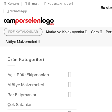
İçeriğe
Konum
E-mail
+90 212 951 00 65
Bu site
atla
WhatsApp
Marka ve Koleksiyonlar
Cam
Por
PDF KATALOGLAR
Atölye Malzemeleri
Ürün Kategorileri
Açık Büfe Ekipmanları
Atölye Malzemeleri
Bar Ekipmanları
Çok Satanlar