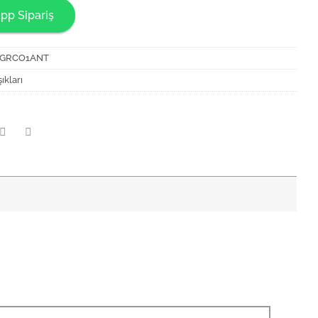
pp Sipariş
5GRCO1ANT
şıkları