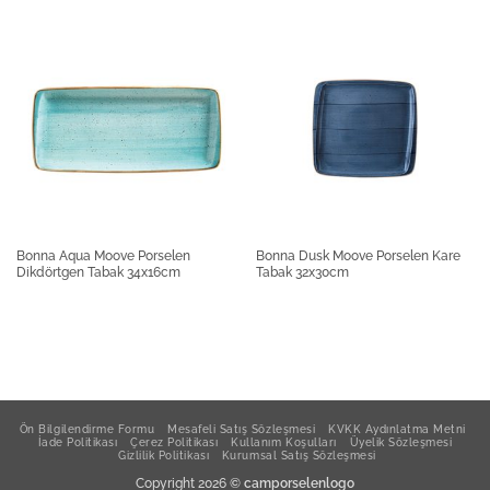
Porland Porselen Kase Lebon
Porland Porselen Yumurtalık Lebon
Porland Porselen Düz Tabak Lebon 25cm
Bonna Aqua Moove Porselen
Bonna Dusk Moove Porselen Kare
Dikdörtgen Tabak 34x16cm
Tabak 32x30cm
Porland Porselen Salata Tabağı Lebon 16cm
Porland Porselen Şekerlik Kapaksız Lebon
Ön Bilgilendirme Formu
Mesafeli Satış Sözleşmesi
KVKK Aydınlatma Metni
İade Politikası
Çerez Politikası
Kullanım Koşulları
Üyelik Sözleşmesi
Gizlilik Politikası
Kurumsal Satış Sözleşmesi
Porland Porselen Sütlük Lebon
Copyright 2026 ©
camporselenlogo