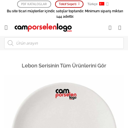
İçeriğe
Türkçe
PDF KATALOGLAR
Teklif Sepeti
atla
Bu site ticari müşteriler içindir, satışlar toptandır. Minimum sipariş miktarı
144 adettir.
Products
search
Lebon Serisinin Tüm Ürünlerini Gör