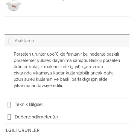
Porland Porselen Kürdanlık Lebon
Açıklama
Porland Porselen Düz Tabak Lebon 23cm
Porselen ürünler 800°C de fırınlanır bu nedenle baskılı
porselenler yüksek dayanıma sahiptir. Baskılı porselen
ürünler bulaşık makinesinde (3 yıl) 1500-2000
Porland Porselen Sosluk Lebon
civarında yıkamaya kadar kullanılabilir ancak daha
uzun süreli kullanım ve baskı parlaklığı için elde
yıkanmaları tavsiye edilir.
Porland Porselen Tuzluk Lebon 7,5cm
Teknik Bilgiler
Değerlendirmeler (0)
Porland Porselen Tabaklı Çay Fincanı Lebon
İLGILI ÜRÜNLER