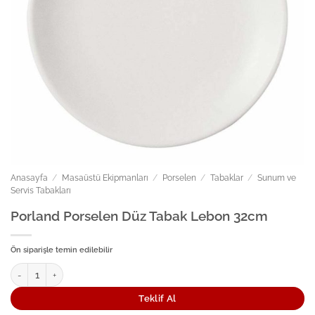
Anasayfa
/
Masaüstü Ekipmanları
/
Porselen
/
Tabaklar
/
Sunum ve
Servis Tabakları
Porland Porselen Düz Tabak Lebon 32cm
Ön siparişle temin edilebilir
Porland Porselen Düz Tabak Lebon 32cm adet
Teklif Al