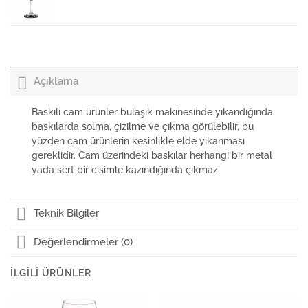
Paşabahçe Ayaklı Bardak Risus
Açıklama
Paşabahçe Flüt Şampanya Kadehi Risus
Baskılı cam ürünler bulaşık makinesinde yıkandığında
baskılarda solma, çizilme ve çıkma görülebilir, bu
yüzden cam ürünlerin kesinlikle elde yıkanması
Kütahya Porselen Risus Spagetti Tabağı 24cm
gereklidir. Cam üzerindeki baskılar herhangi bir metal
yada sert bir cisimle kazındığında çıkmaz.
Teknik Bilgiler
Değerlendirmeler (0)
İLGILI ÜRÜNLER