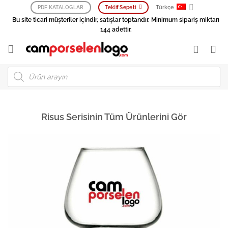
İçeriğe
Türkçe
PDF KATALOGLAR
Teklif Sepeti
atla
Bu site ticari müşteriler içindir, satışlar toptandır. Minimum sipariş miktarı
144 adettir.
Products
search
Risus Serisinin Tüm Ürünlerini Gör