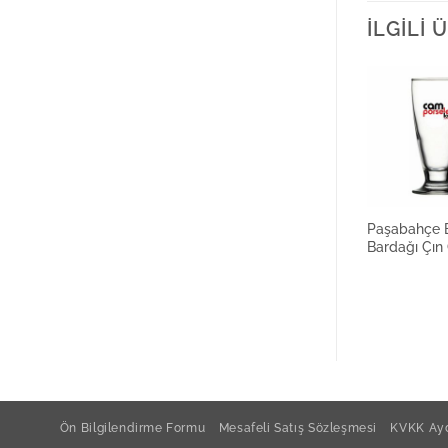
İLGILI
Paşabahçe B
Bardağı Çın 
Ön Bilgilendirme Formu
Mesafeli Satış Sözleşmesi
KVKK Ayd