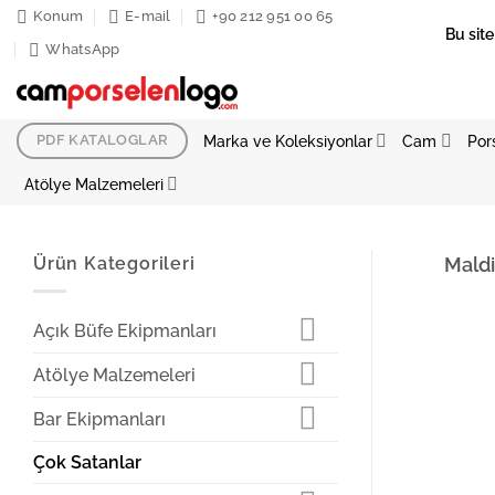
İçeriğe
Konum
E-mail
+90 212 951 00 65
Bu site
atla
WhatsApp
Marka ve Koleksiyonlar
Cam
Por
PDF KATALOGLAR
Atölye Malzemeleri
Ürün Kategorileri
Maldi
Açık Büfe Ekipmanları
Atölye Malzemeleri
Bar Ekipmanları
Çok Satanlar