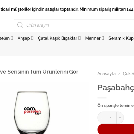
 ticari müşteriler içindir, satışlar toptandır. Minimum sipariş miktarı 144 
Products
search
selen
Ahşap
Çatal Kaşık Bıçaklar
Mermer
Seramik Kup
ve Serisinin Tüm Ürünlerini Gör
Anasayfa
/
Çok S
Paşabahç
Ön siparişle temin ed
Paşabahçe Ayaklı 