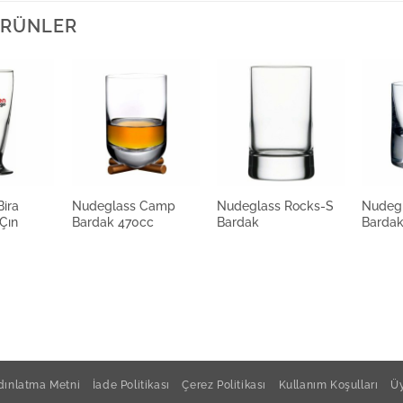
 ÜRÜNLER
ira
Nudeglass Camp
Nudeglass Rocks-S
Nudeg
Çın
Bardak 470cc
Bardak
Barda
ınlatma Metni
İade Politikası
Çerez Politikası
Kullanım Koşulları
Üy