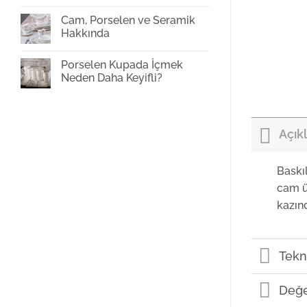
Cam
Bardak
Cam, Porselen ve Seramik
Baskı
Hakkında
Yorum
yok
Porselen Kupada İçmek
Cam,
Porselen
Neden Daha Keyifli?
ve
Seramik
Yorum
Hakkında
yok
Porselen
Kupada
İçmek
Açık
Neden
Daha
Keyifli?
Baskı
cam ü
kazın
Tekni
Değe