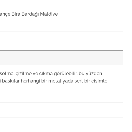
ahçe Bira Bardağı Maldive
ahçe Likör Bardağı Maldive
ahçe Ayaklı Bardak Maldive
solma, çizilme ve çıkma görülebilir, bu yüzden
 baskılar herhangi bir metal yada sert bir cisimle
ahçe Şarap Bardağı Maldive