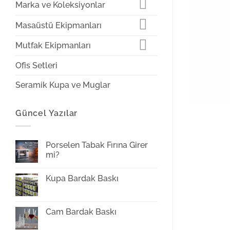
Marka ve Koleksiyonlar
Masaüstü Ekipmanları
Mutfak Ekipmanları
Ofis Setleri
Seramik Kupa ve Muglar
Güncel Yazılar
Porselen Tabak Fırına Girer
mi?
Yorum
yok
Kupa Bardak Baskı
Porselen
Tabak
Yorum
Fırına
yok
Girer
Kupa
mi?
Bardak
Cam Bardak Baskı
Baskı
Yorum
yok