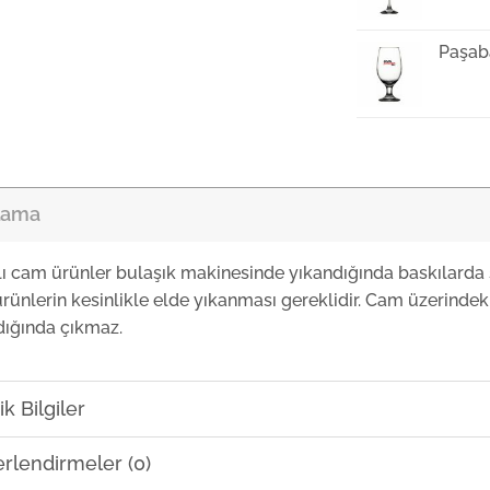
Paşab
Paşab
lama
Paşab
lı cam ürünler bulaşık makinesinde yıkandığında baskılarda 
rünlerin kesinlikle elde yıkanması gereklidir. Cam üzerindeki
Paşab
dığında çıkmaz.
k Bilgiler
rlendirmeler (0)