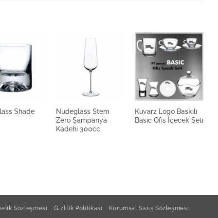
lass Shade
Nudeglass Stem
Kuvarz Logo Baskılı
N
k
Zero Şampanya
Basic Ofis İçecek Seti
B
Kadehi 300cc
elik Sözleşmesi
Gizlilik Politikası
Kurumsal Satış Sözleşmesi