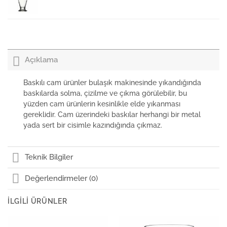
Paşabahçe Likör Bardağı Çın Çın
Açıklama
Paşabahçe Su Bardağı Çın Çın
Baskılı cam ürünler bulaşık makinesinde yıkandığında
baskılarda solma, çizilme ve çıkma görülebilir, bu
yüzden cam ürünlerin kesinlikle elde yıkanması
Paşabahçe Ayaklı Bardak Çın Çın
gereklidir. Cam üzerindeki baskılar herhangi bir metal
yada sert bir cisimle kazındığında çıkmaz.
Paşabahçe Meşrubat Bardağı Çın Çın
Teknik Bilgiler
Değerlendirmeler (0)
İLGILI ÜRÜNLER