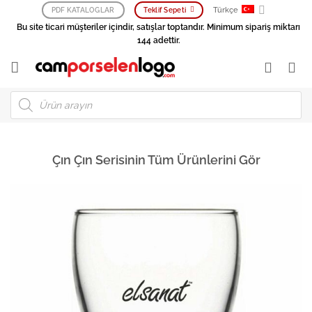
İçeriğe
Türkçe
PDF KATALOGLAR
Teklif Sepeti
atla
Bu site ticari müşteriler içindir, satışlar toptandır. Minimum sipariş miktarı
144 adettir.
Products
search
Çın Çın Serisinin Tüm Ürünlerini Gör