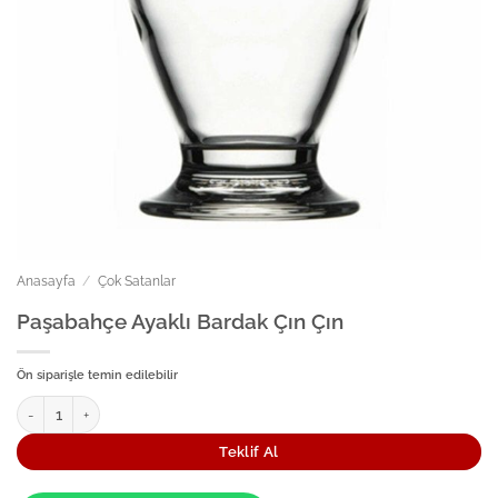
Anasayfa
/
Çok Satanlar
Paşabahçe Ayaklı Bardak Çın Çın
Ön siparişle temin edilebilir
Paşabahçe Ayaklı Bardak Çın Çın adet
Teklif Al