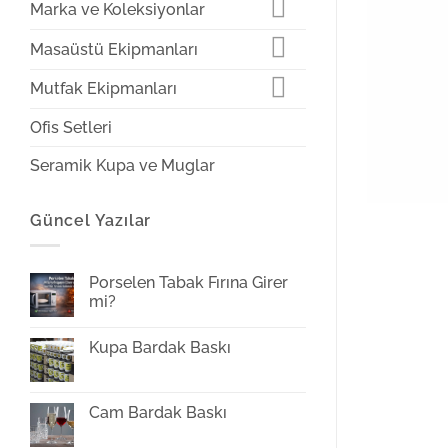
Marka ve Koleksiyonlar
Masaüstü Ekipmanları
Mutfak Ekipmanları
Ofis Setleri
Seramik Kupa ve Muglar
Güncel Yazılar
Porselen Tabak Fırına Girer
mi?
Yorum
yok
Kupa Bardak Baskı
Porselen
Tabak
Yorum
Fırına
yok
Girer
Kupa
mi?
Bardak
Cam Bardak Baskı
Baskı
Yorum
yok