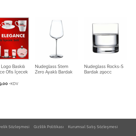
 Logo Baskılı
Nudeglass Stem
Nudeglass Rocks-S
N
ce Ofis İçecek
Zero Ayaklı Bardak
Bardak 290cc
B
9,00
+KDV
elik Sözleşmesi
Gizlilik Politikası
Kurumsal Satış Sözleşmesi