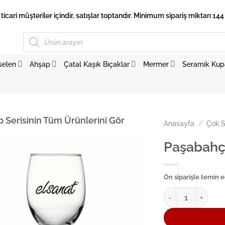
 ticari müşteriler içindir, satışlar toptandır. Minimum sipariş miktarı 144 
Products
search
selen
Ahşap
Çatal Kaşık Bıçaklar
Mermer
Seramik Kup
p Serisinin Tüm Ürünlerini Gör
Anasayfa
/
Çok S
Paşabahç
Ön siparişle temin ed
Paşabahçe Ayaklı 