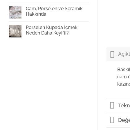
Cam
Bardak
Cam, Porselen ve Seramik
Baskı
Hakkında
Yorum
yok
Porselen Kupada İçmek
Cam,
Porselen
Neden Daha Keyifli?
ve
Seramik
Yorum
Hakkında
yok
Porselen
Kupada
Açık
İçmek
Neden
Daha
Keyifli?
Baskı
cam ü
kazın
Tekni
Değe