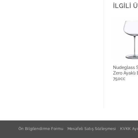
İLGILI
Nudeglass 
Zero Ayaklı
750cc
Ön Bilgilendirme Formu
Mesafeli Satış Sözleşmesi
KVKK Ayd