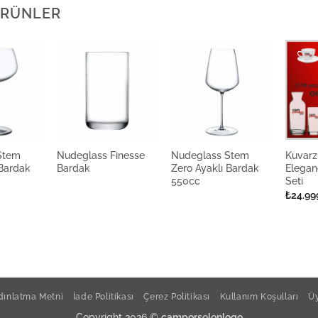
 ÜRÜNLER
Stem
Nudeglass Finesse
Nudeglass Stem
Kuvarz
 Bardak
Bardak
Zero Ayaklı Bardak
Elegan
550cc
Seti
₺
24.99
ınlatma Metni
İade Politikası
Çerez Politikası
Kullanım Koşulları
Üy
Copyright 2026 ©
camporselenlogo