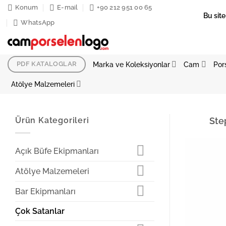
İçeriğe
Konum
E-mail
+90 212 951 00 65
Bu site
atla
WhatsApp
Marka ve Koleksiyonlar
Cam
Por
PDF KATALOGLAR
Atölye Malzemeleri
Ürün Kategorileri
Ste
Açık Büfe Ekipmanları
Atölye Malzemeleri
Bar Ekipmanları
Çok Satanlar