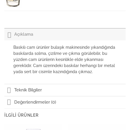
Paşabahçe Küllük Bistro
Açıklama
Paşabahçe Kana Bistro Hacim 1000cc
Baskılı cam ürünler bulaşık makinesinde yıkandığında
baskılarda solma, çizilme ve çıkma görülebilir, bu
yüzden cam ürünlerin kesinlikle elde yıkanması
Paşabahçe Vazo Botanica 20cm
gereklidir. Cam üzerindeki baskılar herhangi bir metal
yada sert bir cisimle kazındığında çıkmaz.
Paşabahçe Yayvan Şampanya Bardağı Bistro
Teknik Bilgiler
Değerlendirmeler (0)
Paşabahçe Likör Bardağı Bistro
İLGILI ÜRÜNLER