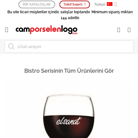
İçeriğe
Türkçe
PDF KATALOGLAR
Teklif Sepeti
atla
Bu site ticari müşteriler içindir, satışlar toptandır. Minimum sipariş miktarı
144 adettir.
Products
search
Bistro Serisinin Tüm Ürünlerini Gör