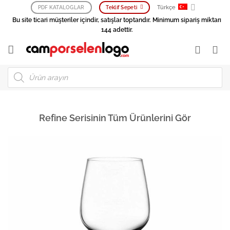
İçeriğe
Türkçe
PDF KATALOGLAR
Teklif Sepeti
atla
Bu site ticari müşteriler içindir, satışlar toptandır. Minimum sipariş miktarı
144 adettir.
Products
search
Refine Serisinin Tüm Ürünlerini Gör