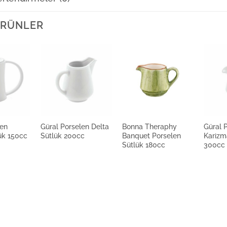
Kütah
 ÜRÜNLER
Kütah
Kütah
len
Güral Porselen Delta
Bonna Theraphy
Güral 
Kütah
ük 150cc
Sütlük 200cc
Banquet Porselen
Karizm
Sütlük 180cc
300cc
Kütah
Kütahy