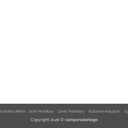
Kütah
Kütah
Kütah
Bonna
Kütah
ınlatma Metni
İade Politikası
Çerez Politikası
Kullanım Koşulları
Üy
Copyright 2026 ©
camporselenlogo