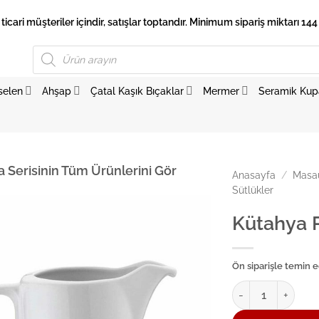
 ticari müşteriler içindir, satışlar toptandır. Minimum sipariş miktarı 144 
Products
search
selen
Ahşap
Çatal Kaşık Bıçaklar
Mermer
Seramik Kup
a Serisinin Tüm Ürünlerini Gör
Anasayfa
/
Masaü
Sütlükler
Kütahya 
Ön siparişle temin ed
Kütahya Porselen 