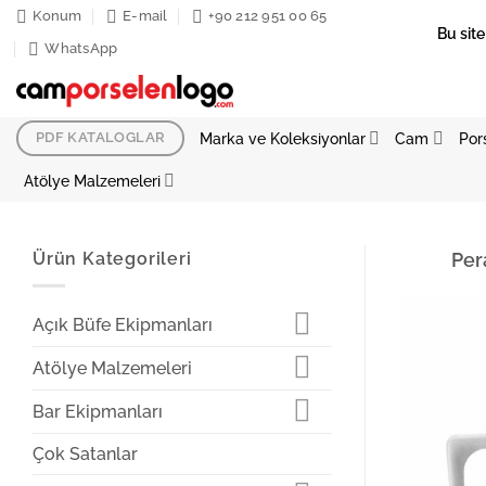
İçeriğe
Konum
E-mail
+90 212 951 00 65
Bu site
atla
WhatsApp
Marka ve Koleksiyonlar
Cam
Por
PDF KATALOGLAR
Atölye Malzemeleri
Ürün Kategorileri
Per
Açık Büfe Ekipmanları
Atölye Malzemeleri
Bar Ekipmanları
Çok Satanlar