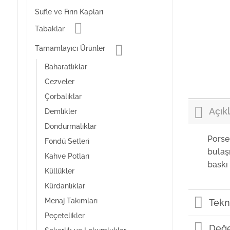
Sufle ve Fırın Kapları
Tabaklar
Tamamlayıcı Ürünler
Baharatlıklar
Cezveler
Çorbalıklar
Açık
Demlikler
Dondurmalıklar
Porse
Fondü Setleri
bulaş
Kahve Potları
baskı 
Küllükler
Kürdanlıklar
Menaj Takımları
Tekni
Peçetelikler
Değe