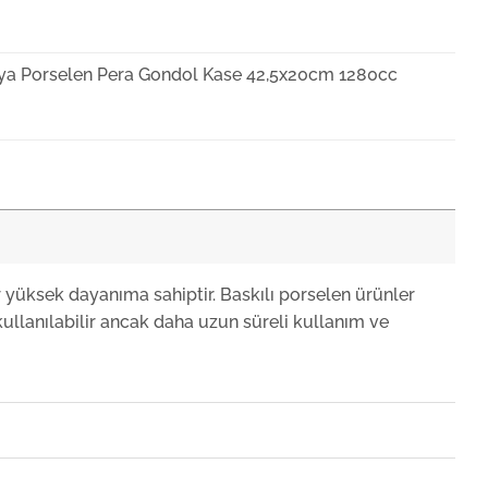
ya Porselen Pera Gondol Kase 42,5x20cm 1280cc
ya Porselen Pera Kahvedanlık 545cc
ya Porselen Pera Krem Çay Fincanı ve Tabağı 250cc
r yüksek dayanıma sahiptir. Baskılı porselen ürünler
ullanılabilir ancak daha uzun süreli kullanım ve
ya Porselen Pera Kayık Tabak 32cm
ya Porselen Pera Krem Düz Tabak 32cm