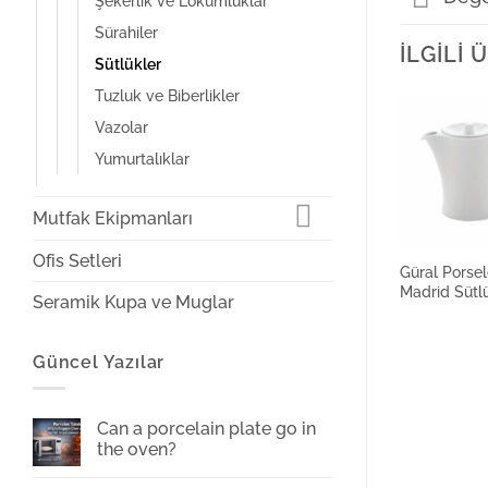
Şekerlik ve Lokumluklar
Sürahiler
İLGILI
Sütlükler
Tuzluk ve Biberlikler
Vazolar
Yumurtalıklar
Mutfak Ekipmanları
Ofis Setleri
Güral Porse
Madrid Sütl
Seramik Kupa ve Muglar
Güncel Yazılar
Can a porcelain plate go in
the oven?
No
Comments