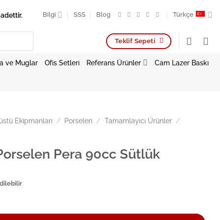
adettir.
Bilgi
SSS
Blog
Türkçe
Teklif Sepeti
a ve Muglar
Ofis Setleri
Referans Ürünler
Cam Lazer Baskı
stü Ekipmanları
/
Porselen
/
Tamamlayıcı Ürünler
/
Porselen Pera 90cc Sütlük
ilebilir
Pera 90cc Sütlük adet