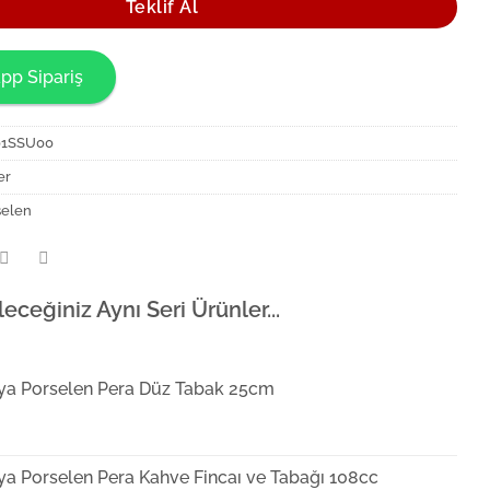
Teklif Al
pp Sipariş
01SSU00
er
selen
leceğiniz Aynı Seri Ürünler...
ya Porselen Pera Düz Tabak 25cm
ya Porselen Pera Kahve Fincaı ve Tabağı 108cc