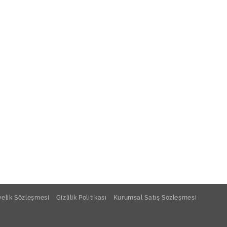
ya Porselen Pera Düz Tabak 19cm
ya Porselen Pera Krem Peçetelik 6,7cm
ya Porselen Pera Düz Tabak 17cm
 Pera Porselen Peçetelik 10cm
ya Porselen Pera Oval Kase 12x6cm
elik Sözleşmesi
Gizlilik Politikası
Kurumsal Satış Sözleşmesi