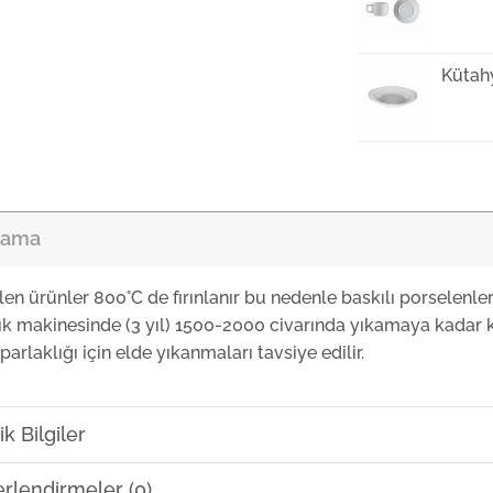
Kütah
Kütah
lama
Kütah
len ürünler 800°C de fırınlanır bu nedenle baskılı porselenle
ık makinesinde (3 yıl) 1500-2000 civarında yıkamaya kadar k
Kütah
parlaklığı için elde yıkanmaları tavsiye edilir.
Kütah
k Bilgiler
rlendirmeler (0)