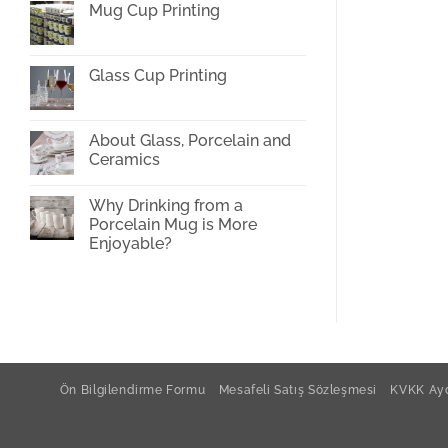
Mug Cup Printing
on
Can
No
a
Comments
porcelain
on
plate
Mug
Glass Cup Printing
go
Cup
in
Printing
No
the
Comments
oven?
on
Glass
About Glass, Porcelain and
Cup
Ceramics
Printing
No
Comments
Why Drinking from a
on
About
Porcelain Mug is More
Glass,
Enjoyable?
Porcelain
and
No
Ceramics
Comments
on
Why
Drinking
from
a
Porcelain
Mug
is
Ön Bilgilendirme Formu
Mesafeli Satış Sözleşmesi
KVKK Ayd
More
Enjoyable?