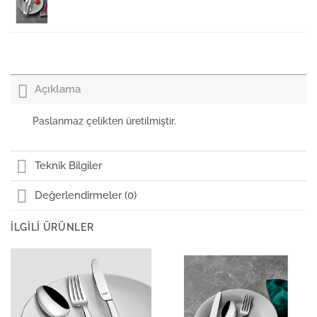
Kılıçlar Monaco Ordövr Çatal 3 mm
Açıklama
Kılıçlar Monaco Balık Bıçak 3 mm
Paslanmaz çelikten üretilmiştir.
Kılıçlar Monaco Ordövr Bıçak 90 gr
Teknik Bilgiler
Değerlendirmeler (0)
Kılıçlar Monaco Dondurma Kaşık
İLGILI ÜRÜNLER
Kılıçlar Monaco Yemek Kaşık 3 mm