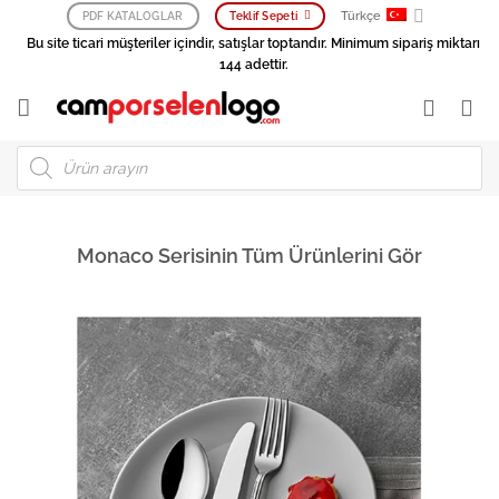
İçeriğe
Türkçe
PDF KATALOGLAR
Teklif Sepeti
atla
Bu site ticari müşteriler içindir, satışlar toptandır. Minimum sipariş miktarı
144 adettir.
Products
search
Monaco Serisinin Tüm Ürünlerini Gör