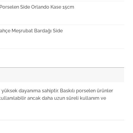
 Porselen Side Orlando Kase 15cm
ahçe Meşrubat Bardağı Side
 Porselen Side Kayık Tabak 29cm
 Porselen Side Orlando Kayık Tabak 33x15cm
r yüksek dayanıma sahiptir. Baskılı porselen ürünler
ullanılabilir ancak daha uzun süreli kullanım ve
 Porselen Side Joker Kase 6cm
Porselen Side Tuzluk