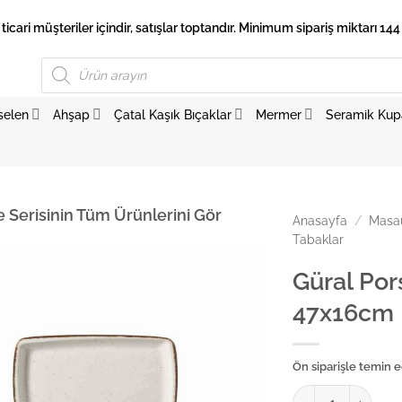
 ticari müşteriler içindir, satışlar toptandır. Minimum sipariş miktarı 144 
Products
search
selen
Ahşap
Çatal Kaşık Bıçaklar
Mermer
Seramik Kup
e Serisinin Tüm Ürünlerini Gör
Anasayfa
/
Masaü
Tabaklar
Güral Por
47x16cm
Ön siparişle temin ed
Güral Porselen Si