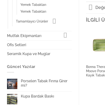
Yemek Tabakları
Değe
Yemek Tabakları
İLGILI
Tamamlayıcı Ürünler
Mutfak Ekipmanları
Ofis Setleri
Seramik Kupa ve Muglar
Güncel Yazılar
Bonna Ther
Moove Porse
Kayık Taba
Porselen Tabak Fırına Girer
mi?
Yorum
yok
Kupa Bardak Baskı
Porselen
Tabak
Yorum
Fırına
yok