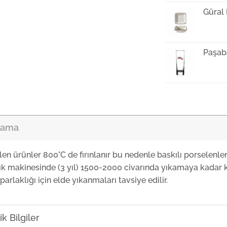
Güral
Paşab
Güral
lama
Güral
len ürünler 800°C de fırınlanır bu nedenle baskılı porselenle
ık makinesinde (3 yıl) 1500-2000 civarında yıkamaya kadar k
Güral
parlaklığı için elde yıkanmaları tavsiye edilir.
Güral 
k Bilgiler