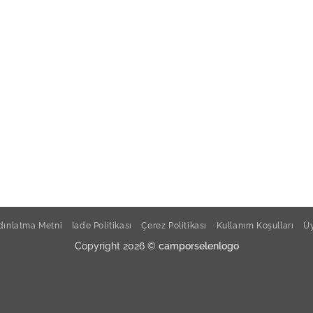
Güral
Güral
Güral
Güral
ınlatma Metni
İade Politikası
Çerez Politikası
Kullanım Koşulları
Üy
Güral
Copyright 2026 ©
camporselenlogo
Güral