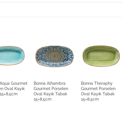
ahçe Meşrubat Bardağı Side 290cc
 Porselen Side Demlik 375cc
 Porselen Side Orlando Düz Tabak 31cm
 Aqua Gourmet
Bonna Alhambra
Bonna Theraphy
B
 Porselen Side Düz Tabak 19cm
en Oval Kayık
Gourmet Porselen
Gourmet Porselen
P
15×8,5cm
Oval Kayık Tabak
Oval Kayık Tabak
K
15×8,5cm
15×8,5cm
1
 Porselen Side Kayık Tabak 34cm