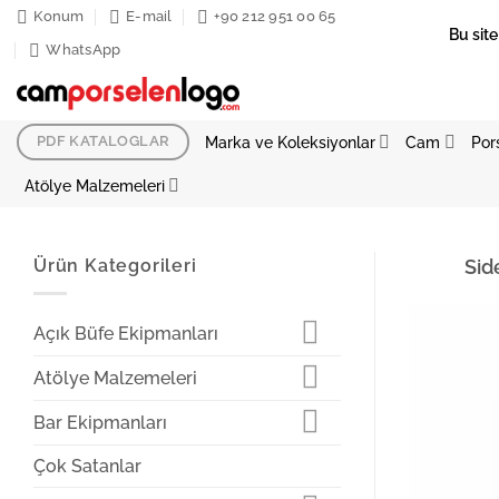
İçeriğe
Konum
E-mail
+90 212 951 00 65
Bu site
atla
WhatsApp
Marka ve Koleksiyonlar
Cam
Por
PDF KATALOGLAR
Atölye Malzemeleri
Ürün Kategorileri
Sid
Açık Büfe Ekipmanları
Atölye Malzemeleri
Bar Ekipmanları
Çok Satanlar