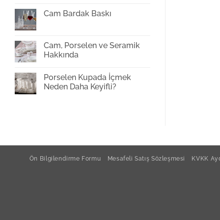
Girer
Kupa
mi?
Bardak
Cam Bardak Baskı
Baskı
Yorum
yok
Cam
Bardak
Cam, Porselen ve Seramik
Baskı
Hakkında
Yorum
yok
Porselen Kupada İçmek
Cam,
Porselen
Neden Daha Keyifli?
ve
Seramik
Yorum
Hakkında
yok
Porselen
Kupada
İçmek
Neden
Daha
Keyifli?
Ön Bilgilendirme Formu
Mesafeli Satış Sözleşmesi
KVKK Ayd