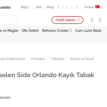
adettir.
Bilgi
SSS
Blog
Türkçe
Teklif Sepeti
a ve Muglar
Ofis Setleri
Referans Ürünler
Cam Lazer Baskı
stü Ekipmanları
/
Porselen
/
Tabaklar
/
Salata ve Kayık
selen Side Orlando Kayık Tabak
ilebilir
de Orlando Kayık Tabak 47x16cm adet