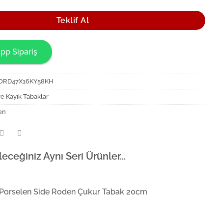
Teklif Al
pp Sipariş
ORD47X16KY58KH
ve Kayık Tabaklar
en
leceğiniz Aynı Seri Ürünler...
 Porselen Side Roden Çukur Tabak 20cm