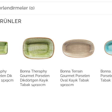
rlendirmeler (0)
Paşab
 ÜRÜNLER
Güral
Güral
aphy
Bonna Theraphy
Bonna Terrain
Bonna
Güral
len Dik
Gourmet Porselen
Gourmet Porselen
Porsel
k 15x9cm
Dikdörtgen Kayık
Oval Kayık Tabak
Tabak 
Tabak 14x10cm
19x11cm
Güral