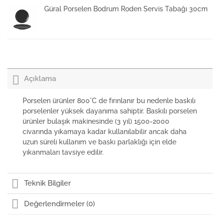
Güral Porselen Bodrum Roden Servis Tabağı 30cm
Güral Porselen Bodrum Hardallık Kapaklı 90cc
Açıklama
Güral Porselen Bodrum Tuzluk
Porselen ürünler 800°C de fırınlanır bu nedenle baskılı
porselenler yüksek dayanıma sahiptir. Baskılı porselen
ürünler bulaşık makinesinde (3 yıl) 1500-2000
Güral Porselen Bodrum Orlando Kase 17cm
civarında yıkamaya kadar kullanılabilir ancak daha
uzun süreli kullanım ve baskı parlaklığı için elde
yıkanmaları tavsiye edilir.
Güral Porselen Bodrum Çay Fincanı ve Tabağı
230cc
Teknik Bilgiler
Değerlendirmeler (0)
Güral Porselen Bodrum Roden Çukur Tabak 20cm