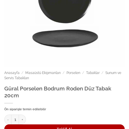
Anasayfa
/
Masaüstü Ekipmanları
/
Porselen
/
Tabaklar
/
Sunum ve
Servis Tabakları
Güral Porselen Bodrum Roden Düz Tabak
20cm
Ön siparişle temin edilebilir
Güral Porselen Bodrum Roden Düz Tabak 20cm adet