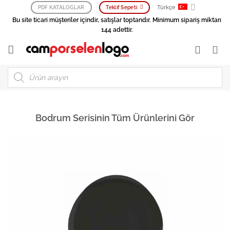
İçeriğe
Türkçe
PDF KATALOGLAR
Teklif Sepeti
atla
Bu site ticari müşteriler içindir, satışlar toptandır. Minimum sipariş miktarı
144 adettir.
Products
search
Bodrum Serisinin Tüm Ürünlerini Gör