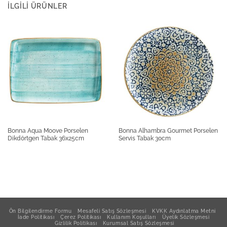
İLGILI ÜRÜNLER
Güral Porselen Bodrum Kayık Tabak 26cm
Güral Porselen Bodrum Kayık Tabak 21cm
Güral Porselen Bodrum Roden Düz Tabak 30cm
Bonna Aqua Moove Porselen
Bonna Alhambra Gourmet Porselen
Dikdörtgen Tabak 36x25cm
Servis Tabak 30cm
Güral Porselen Bodrum Bilbao Düz Tabak 19cm
Güral Porselen Bodrum Bilbao Düz Tabak 23cm
Ön Bilgilendirme Formu
Mesafeli Satış Sözleşmesi
KVKK Aydınlatma Metni
İade Politikası
Çerez Politikası
Kullanım Koşulları
Üyelik Sözleşmesi
Gizlilik Politikası
Kurumsal Satış Sözleşmesi