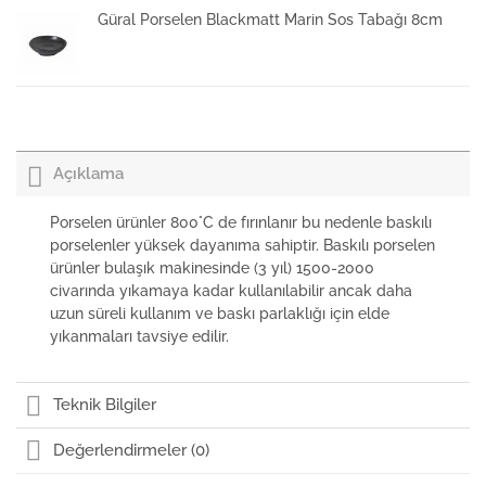
Güral Porselen Blackmatt Marin Sos Tabağı 8cm
Güral Porselen Blackmatt Kansas Sos Tabağı
10x8cm
Açıklama
Güral Porselen Blackmatt Kayık Tabak 19cm
Porselen ürünler 800°C de fırınlanır bu nedenle baskılı
porselenler yüksek dayanıma sahiptir. Baskılı porselen
ürünler bulaşık makinesinde (3 yıl) 1500-2000
Güral Porselen Blackmatt Kayık Tabak 15cm
civarında yıkamaya kadar kullanılabilir ancak daha
uzun süreli kullanım ve baskı parlaklığı için elde
yıkanmaları tavsiye edilir.
Güral Porselen Blackmatt Orlando Kayık Tabak
33x15cm
Teknik Bilgiler
Değerlendirmeler (0)
Güral Porselen Blackmatt Kayık Tabak 26cm