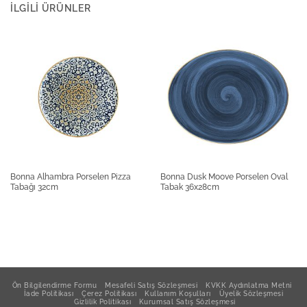
İLGILI ÜRÜNLER
Güral Porselen Blackmatt Orlando Servis Tabağı
31x23cm
Güral Porselen Blackmatt Orlando Düz Tabak
19x19cm
Güral Porselen Blackmatt Çay Fincanı ve Tabağı
185cc
Bonna Alhambra Porselen Pizza
Bonna Dusk Moove Porselen Oval
Tabağı 32cm
Tabak 36x28cm
Güral Porselen Blackmatt Orlando Düz Tabak
25x25cm
Güral Porselen Blackmatt Düz Tabak 27cm
Ön Bilgilendirme Formu
Mesafeli Satış Sözleşmesi
KVKK Aydınlatma Metni
İade Politikası
Çerez Politikası
Kullanım Koşulları
Üyelik Sözleşmesi
Gizlilik Politikası
Kurumsal Satış Sözleşmesi