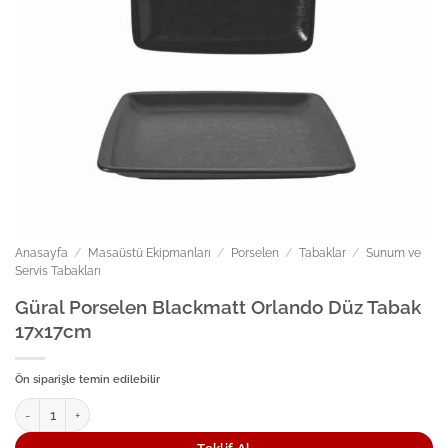
Anasayfa
/
Masaüstü Ekipmanları
/
Porselen
/
Tabaklar
/
Sunum ve
Servis Tabakları
Güral Porselen Blackmatt Orlando Düz Tabak
17x17cm
Ön siparişle temin edilebilir
Güral Porselen Blackmatt Orlando Düz Tabak 17x17cm adet