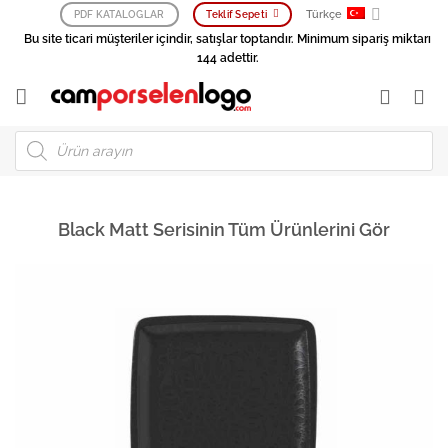
İçeriğe
Türkçe
PDF KATALOGLAR
Teklif Sepeti
atla
Bu site ticari müşteriler içindir, satışlar toptandır. Minimum sipariş miktarı
144 adettir.
Products
search
Black Matt Serisinin Tüm Ürünlerini Gör