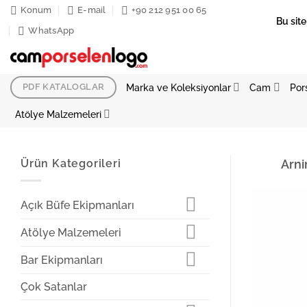
İçeriğe
Konum
E-mail
+90 212 951 00 65
Bu site
atla
WhatsApp
Marka ve Koleksiyonlar
Cam
Por
PDF KATALOGLAR
Atölye Malzemeleri
Ürün Kategorileri
Arni
Açık Büfe Ekipmanları
Atölye Malzemeleri
Bar Ekipmanları
Çok Satanlar