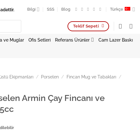
adettir.
Bilgi
SSS
Blog
Türkçe
Teklif Sepeti
a ve Muglar
Ofis Setleri
Referans Ürünler
Cam Lazer Baskı
stü Ekipmanları
/
Porselen
/
Fincan Mug ve Tabakları
/
selen Armin Çay Fincanı ve
85cc
ilebilir
in Çay Fincanı ve Tabağı 185cc adet