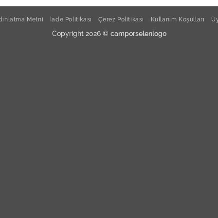
Güral
ınlatma Metni
İade Politikası
Çerez Politikası
Kullanım Koşulları
Üy
Copyright 2026 ©
camporselenlogo
Güral
Güral
Güral
Güral
Güral