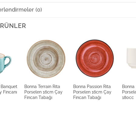
rlendirmeler (0)
Güral
 ÜRÜNLER
Güral
Güral
 Banquet
Bonna Terrain Rita
Bonna Passion Rita
Bonna
Güral
y Fincanı
Porselen 16cm Çay
Porselen 16cm Çay
Porsel
Fincan Tabağı
Fincan Tabağı
180cc
Güral