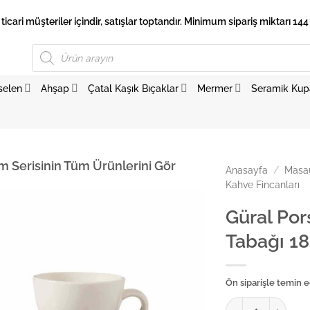
 ticari müşteriler içindir, satışlar toptandır. Minimum sipariş miktarı 144 
Products
search
selen
Ahşap
Çatal Kaşık Bıçaklar
Mermer
Seramik Kup
m Serisinin Tüm Ürünlerini Gör
Anasayfa
/
Masaü
Kahve Fincanları
Güral Por
Tabağı 1
Ön siparişle temin ed
Güral Porselen Arm