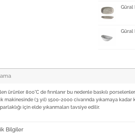
Güral
Güral
Güral
lama
Güral
len ürünler 800°C de fırınlanır bu nedenle baskılı porselenle
ık makinesinde (3 yıl) 1500-2000 civarında yıkamaya kadar k
Güral
parlaklığı için elde yıkanmaları tavsiye edilir.
Güral
k Bilgiler