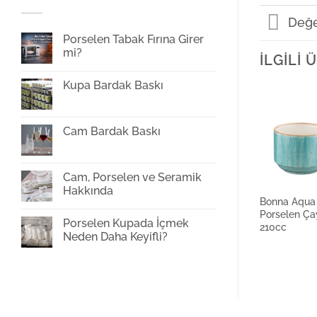
Değe
Porselen Tabak Fırına Girer
mi?
İLGILI
Yorum
yok
Kupa Bardak Baskı
Porselen
Tabak
Yorum
Fırına
yok
Girer
Kupa
mi?
Bardak
Cam Bardak Baskı
Baskı
Yorum
yok
Cam
Bardak
Cam, Porselen ve Seramik
Baskı
Hakkında
Bonna Aqua
Yorum
Porselen Ça
yok
Porselen Kupada İçmek
Cam,
210cc
Porselen
Neden Daha Keyifli?
ve
Seramik
Yorum
Hakkında
yok
Porselen
Kupada
İçmek
Neden
Daha
Keyifli?