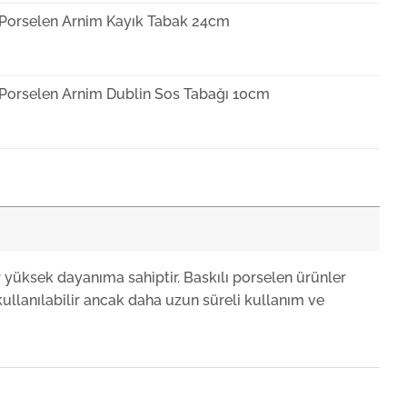
 Porselen Arnim Kayık Tabak 24cm
 Porselen Arnim Dublin Sos Tabağı 10cm
 Porselen Arnim Düz Tabak 19cm
 Porselen Arnim Roden Düz Tabak 30cm
r yüksek dayanıma sahiptir. Baskılı porselen ürünler
ullanılabilir ancak daha uzun süreli kullanım ve
 Porselen Arnim Roden Düz Tabak 25cm
 Porselen Arnim Orlando Çukur Tabak 19cm