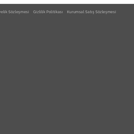
 Porselen Arnim Orlando Kayık Tabak 37x25cm
elik Sözleşmesi
Gizlilik Politikası
Kurumsal Satış Sözleşmesi
 Porselen Arnim Makarna Tabağı 26cm
 Porselen Arnim Orlando Kayık Tabak 24x12cm
 Porselen Arnim Napoli Sos Tabağı 10x8cm
 Porselen Arnim Kayık Tabak 19cm
 Porselen Arnim Pera Düz Tabak 30cm