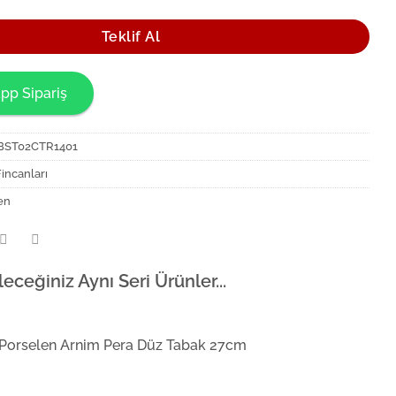
Teklif Al
pp Sipariş
BST02CTR1401
incanları
en
leceğiniz Aynı Seri Ürünler...
 Porselen Arnim Pera Düz Tabak 27cm