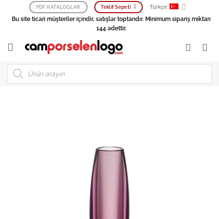
İçeriğe
Türkçe
PDF KATALOGLAR
Teklif Sepeti
atla
Bu site ticari müşteriler içindir, satışlar toptandır. Minimum sipariş miktarı
144 adettir.
Products
search